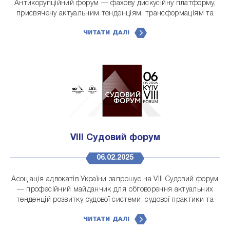
Антикорупційний форум — фахову дискусійну платформу,
присвячену актуальним тенденціям, трансформаціям та
практичним аспектам антикорупційної політики в сучасних
ЧИТАТИ ДАЛІ
умовах
VІІІ Судовий форум
06.02.2025
Асоціація адвокатів України запрошує на VІІІ Судовий форум
— професійний майданчик для обговорення актуальних
тенденцій розвитку судової системи, судової практики та
ролі правників у забезпеченні ефективного правосуддя.
ЧИТАТИ ДАЛІ