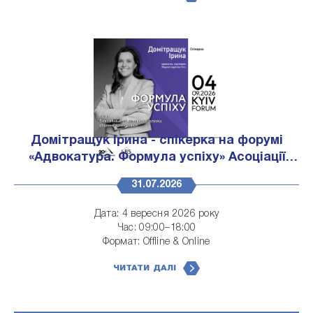
Подання анкет...
Домітращук Ірина - спікерка на форумі
«Адвокатура. Формула успіху» Асоціації
адвокатів України!
31.07.2026
Дата: 4 вересня 2026 року
Час: 09:00–18:00
Формат: Offline & Online
https://forumuaa.short.gy/68BXhq
Програма:
https://forumuaa.short.gy/Z2n1V2
ЧИТАТИ ДАЛІ
Реєстрація: