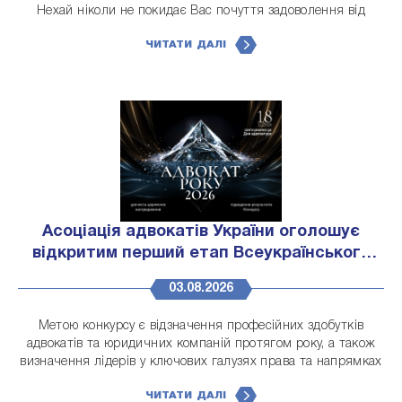
Нехай ніколи не покидає Вас почуття задоволення від
здійснених Вами добрих справ, від успішного здійснення
ЧИТАТИ ДАЛІ
задумів і проєктів. ...
Асоціація адвокатів України оголошує
відкритим перший етап Всеукраїнського
незалежного публічного конкурсу
03.08.2026
«Адвокат року – 2026»
Метою конкурсу є відзначення професійних здобутків
адвокатів та юридичних компаній протягом року, а також
визначення лідерів у ключових галузях права та напрямках
юридичної практики.
ЧИТАТИ ДАЛІ