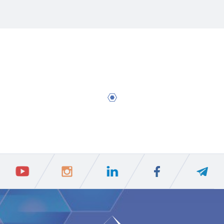
1
3
5
7
9
11
13
15
17
19
1
ПIДПИСАТИСЯ
Ваш e-mail