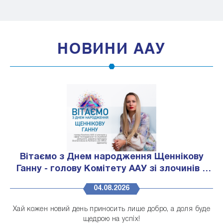
НОВИНИ ААУ
Вітаємо з Днем народження Щеннікову
Ганну - голову Комітету ААУ зі злочинів у
сфері господарської та службової
04.08.2026
діяльності, керуючу партнерку
Shchennikova & Partners Law Office,
Хай кожен новий день приносить лише добро, а доля буде
адвокатку
щедрою на успіх!