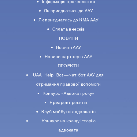
Інформація про членство
Як приєднатись до ААУ
Як приєднатись до КМА ААУ
Сплата внесків
НОВИНИ
Новини ААУ
Новини партнерiв ААУ
ПРОЕКТИ
UAA_Help_Bot — чат-бот ААУ для
отримання правової допомоги
Конкурс «Адвокат року»
Ярмарок проєктів
Клуб майбутніх адвокатів
Конкурс на кращу історію
адвоката