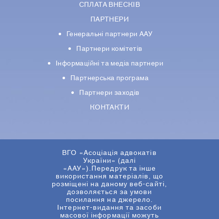
СПЛАТА ВНЕСКІВ
ПАРТНЕРИ
Генеральні партнери ААУ
Партнери комiтетiв
Iнформацiйнi та медіа партнери
Партнерська програма
Партнери заходів
КОНТАКТИ
ВГО «Асоціація адвокатів
України» (далі
«ААУ»).Передрук та інше
використання матеріалів, що
розміщені на даному веб-сайті,
дозволяється за умови
посилання на джерело.
Інтернет-видання та засоби
масової інформації можуть