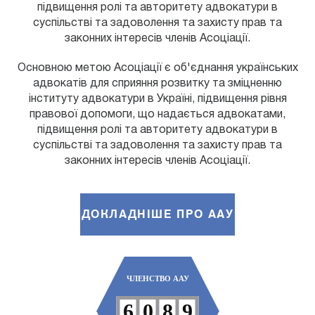
підвищення ролі та авторитету адвокатури в
суспільстві та задоволення та захисту прав та
законних інтересів членів Асоціації.
Основною метою Асоціації є об'єднання українських
адвокатів для сприяння розвитку та зміцненню
0
інституту адвокатури в Україні, підвищення рівня
0
1
правової допомоги, що надається адвокатами,
підвищення ролі та авторитету адвокатури в
1
2
суспільстві та задоволення та захисту прав та
0
2
3
законних інтересів членів Асоціації.
1
3
4
2
4
5
ДОКЛАДНІШЕ ПРО AAУ
3
5
6
4
6
7
ЧЛЕНСТВО ААУ
5
7
8
6
0
8
9