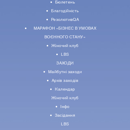
Бюлетень
Благодійність
РезолютивQA
МАРАФОН «БІЗНЕС В УМОВАХ
ВОЄННОГО СТАНУ»
Жіночий клуб
LBS
ЗАХОДИ
Майбутні заходи
Архів заходів
Календар
Жіночий клуб
Інфо
Засідання
LBS