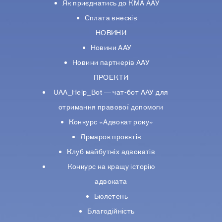
Як приєднатись до КМА ААУ
Сплата внесків
НОВИНИ
Новини ААУ
Новини партнерiв ААУ
ПРОЕКТИ
UAA_Help_Bot — чат-бот ААУ для
отримання правової допомоги
Конкурс «Адвокат року»
Ярмарок проєктів
Клуб майбутніх адвокатів
Конкурс на кращу історію
адвоката
Бюлетень
Благодійність