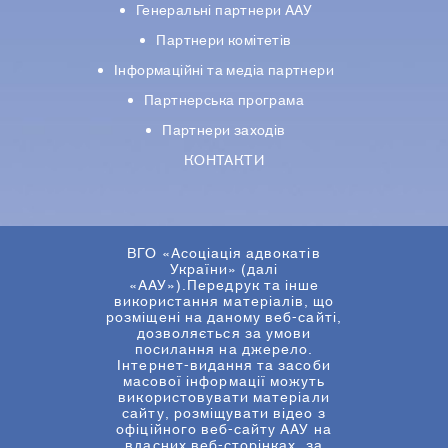
Генеральні партнери ААУ
Партнери комiтетiв
Iнформацiйнi та медіа партнери
Партнерська програма
Партнери заходів
КОНТАКТИ
ВГО «Асоціація адвокатів
України» (далі
«ААУ»).Передрук та інше
використання матеріалів, що
розміщені на даному веб-сайті,
дозволяється за умови
посилання на джерело.
Інтернет-видання та засоби
масової інформації можуть
використовувати матеріали
сайту, розміщувати відео з
офіційного веб-сайту ААУ на
власних веб-сторінках, за