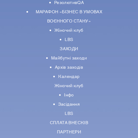
РезолютивQA
МАРАФОН «БІЗНЕС В УМОВАХ
ВОЄННОГО СТАНУ»
Жіночий клуб
LBS
ЗАХОДИ
Майбутні заходи
Архів заходів
Календар
Жіночий клуб
Інфо
Засідання
LBS
СПЛАТА ВНЕСКІВ
ПАРТНЕРИ