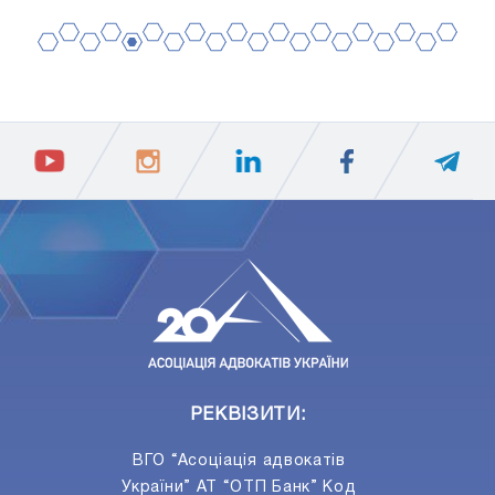
2
4
6
8
10
12
14
16
18
20
1
3
5
7
9
11
13
15
17
19
ПIДПИСАТИСЯ
Ваш e-mail
РЕКВІЗИТИ:
ВГО “Асоціація адвокатів
України” АТ “ОТП Банк” Код