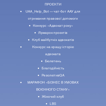
ПРОЕКТИ
UAA_Help_Bot — чат-бот ААУ для
отримання правової допомоги
Конкурс «Адвокат року»
Ярмарок проєктів
Клуб майбутніх адвокатів
Конкурс на кращу історію
адвоката
Бюлетень
Благодійність
РезолютивQA
МАРАФОН «БІЗНЕС В УМОВАХ
ВОЄННОГО СТАНУ»
Жіночий клуб
LBS