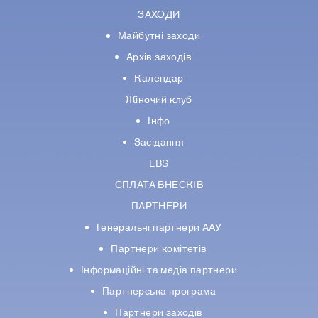
ЗАХОДИ
Майбутні заходи
Архів заходів
Календар
Жіночий клуб
Інфо
Засідання
LBS
СПЛАТА ВНЕСКІВ
ПАРТНЕРИ
Генеральні партнери ААУ
Партнери комiтетiв
Iнформацiйнi та медіа партнери
Партнерська програма
Партнери заходів