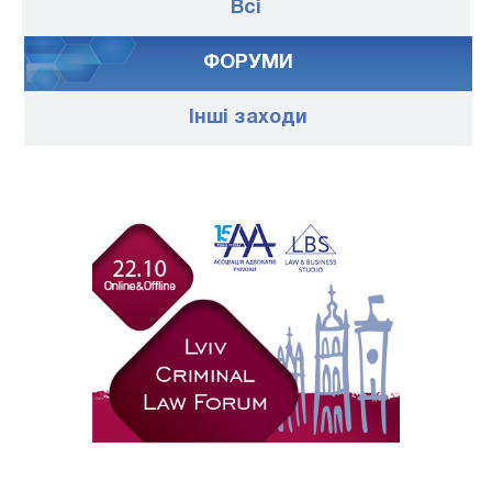
Всі
ФОРУМИ
Iншi заходи