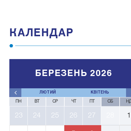
КАЛЕНДАР
БЕРЕЗЕНЬ 2026
ЛЮТИЙ
КВІТЕНЬ
ПН
ВТ
СР
ЧТ
ПТ
СБ
Н
23
24
25
26
27
28
1