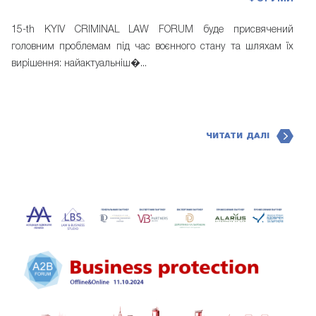
15-th KYIV CRIMINAL LAW FORUM буде присвячений
головним проблемам під час воєнного стану та шляхам їх
вирішення: найактуальніш�...
ЧИТАТИ ДАЛІ