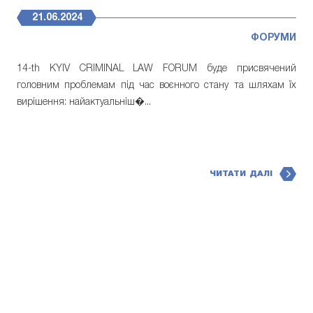
21.06.2024
ФОРУМИ
14-th KYIV CRIMINAL LAW FORUM буде присвячений
головним проблемам під час воєнного стану та шляхам їх
вирішення: найактуальніш�...
ЧИТАТИ ДАЛІ