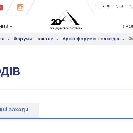
Що ви шукаєте..
ИНИ
ПРО
ая
Форуми і заходи
Архів форумів і заходів
Ф
ОДІВ
ншi заходи