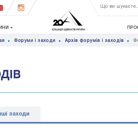
Що ви шукаєте..
ИНИ
ПРО
ая
Форуми і заходи
Архів форумів і заходів
Ф
ОДІВ
ншi заходи