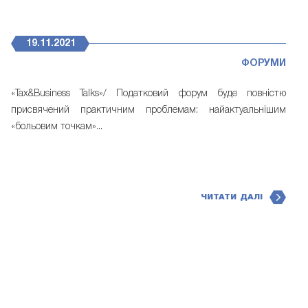
19.11.2021
ФОРУМИ
«Tax&Business Talks»/ Податковий форум буде повністю
присвячений практичним проблемам: найактуальнішим
«больовим точкам»...
ЧИТАТИ ДАЛІ