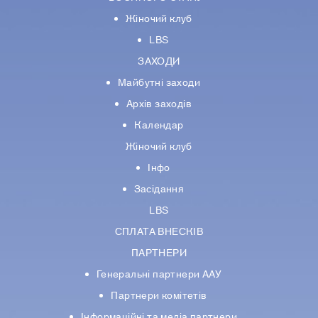
Жіночий клуб
LBS
ЗАХОДИ
Майбутні заходи
Архів заходів
Календар
Жіночий клуб
Інфо
Засідання
LBS
СПЛАТА ВНЕСКІВ
ПАРТНЕРИ
Генеральні партнери ААУ
Партнери комiтетiв
Iнформацiйнi та медіа партнери