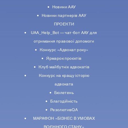
Новини ААУ
Новини партнерiв ААУ
ПРОЕКТИ
UAA_Help_Bot — чат-бот ААУ для
отримання правової допомоги
Конкурс «Адвокат року»
Ярмарок проєктів
Клуб майбутніх адвокатів
Конкурс на кращу історію
адвоката
Бюлетень
Благодійність
РезолютивQA
МАРАФОН «БІЗНЕС В УМОВАХ
ВОЄННОГО СТАНУ»