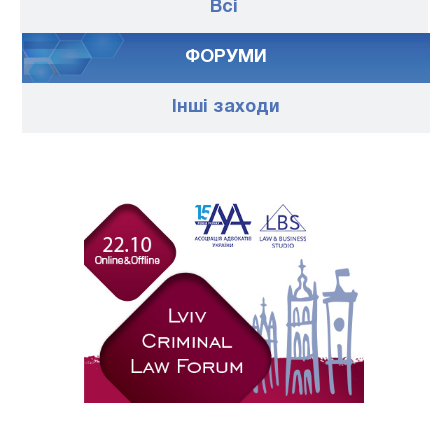
Всі
ФОРУМИ
Iншi заходи