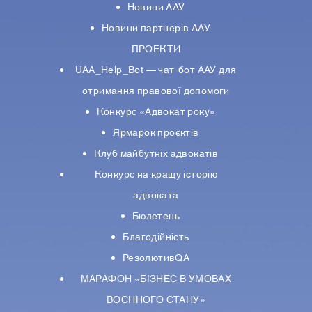
Новини ААУ
Новини партнерiв ААУ
ПРОЕКТИ
UAA_Help_Bot — чат-бот ААУ для
отримання правової допомоги
Конкурс «Адвокат року»
Ярмарок проєктів
Клуб майбутніх адвокатів
Конкурс на кращу історію
адвоката
Бюлетень
Благодійність
РезолютивQA
МАРАФОН «БІЗНЕС В УМОВАХ
ВОЄННОГО СТАНУ»