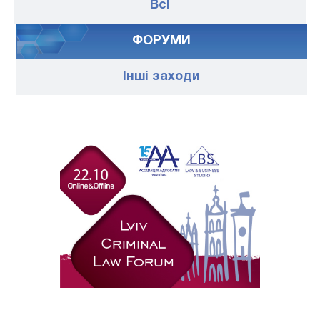
Всі
ФОРУМИ
Iншi заходи