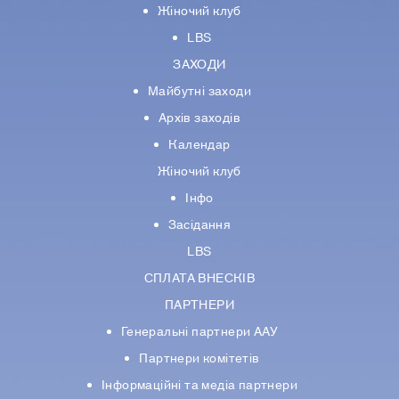
Жіночий клуб
LBS
ЗАХОДИ
Майбутні заходи
Архів заходів
Календар
Жіночий клуб
Інфо
Засідання
LBS
СПЛАТА ВНЕСКІВ
ПАРТНЕРИ
Генеральні партнери ААУ
Партнери комiтетiв
Iнформацiйнi та медіа партнери