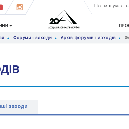
Що ви шукаєте..
ИНИ
ПРО
ая
Форуми і заходи
Архів форумів і заходів
Ф
ОДІВ
ншi заходи