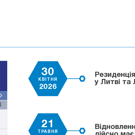
30
Резиденція
КВІТНЯ
у Литві та 
2026
Д
21
Відновленн
ТРАВНЯ
дійсно має