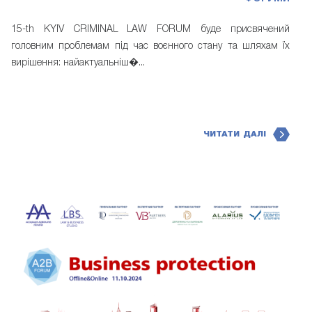
15-th KYIV CRIMINAL LAW FORUM буде присвячений
головним проблемам під час воєнного стану та шляхам їх
вирішення: найактуальніш�...
ЧИТАТИ ДАЛІ