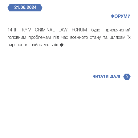
21.06.2024
ФОРУМИ
14-th KYIV CRIMINAL LAW FORUM буде присвячений
головним проблемам під час воєнного стану та шляхам їх
вирішення: найактуальніш�...
ЧИТАТИ ДАЛІ