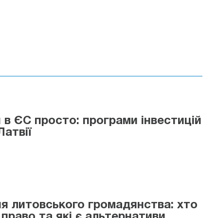
 в ЄС просто: програми інвестицій
Латвії
я литовського громадянства: хто
 право та які є альтернативи