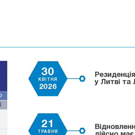
30
Резиденція
КВІТНЯ
у Литві та 
2026
Д
21
Відновленн
ТРАВНЯ
дійсно має