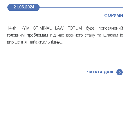
21.06.2024
ФОРУМИ
14-th KYIV CRIMINAL LAW FORUM буде присвячений
головним проблемам під час воєнного стану та шляхам їх
вирішення: найактуальніш�...
ЧИТАТИ ДАЛІ