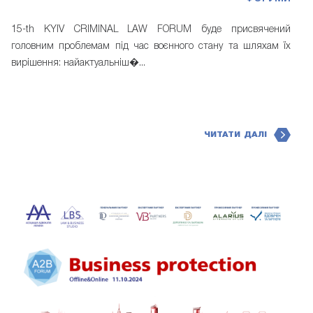
15-th KYIV CRIMINAL LAW FORUM буде присвячений
головним проблемам під час воєнного стану та шляхам їх
вирішення: найактуальніш�...
ЧИТАТИ ДАЛІ