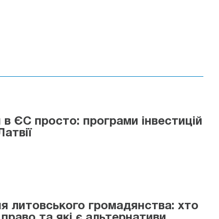
 в ЄС просто: програми інвестицій
Латвії
я литовського громадянства: хто
 право та які є альтернативи