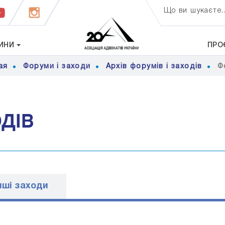
Що ви шукаєте..
ИНИ
ПРО
ая
Форуми і заходи
Архів форумів і заходів
Ф
ОДІВ
ншi заходи