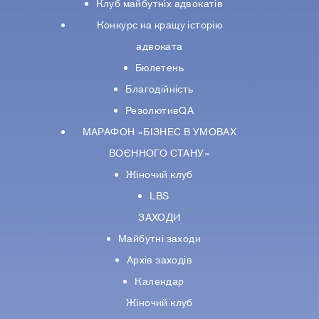
Клуб майбутніх адвокатів
Конкурс на кращу історію
адвоката
Бюлетень
Благодійність
РезолютивQA
МАРАФОН «БІЗНЕС В УМОВАХ
ВОЄННОГО СТАНУ»
Жіночий клуб
LBS
ЗАХОДИ
Майбутні заходи
Архів заходів
Календар
Жіночий клуб