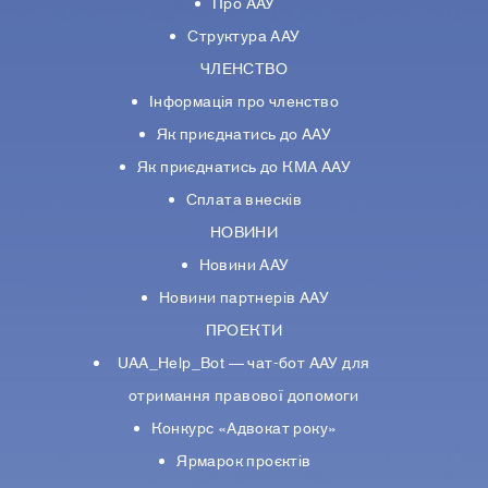
Про ААУ
Структура ААУ
ЧЛЕНСТВО
Інформація про членство
Як приєднатись до ААУ
Як приєднатись до КМА ААУ
Сплата внесків
НОВИНИ
Новини ААУ
Новини партнерiв ААУ
ПРОЕКТИ
UAA_Help_Bot — чат-бот ААУ для
отримання правової допомоги
Конкурс «Адвокат року»
Ярмарок проєктів