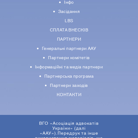
Інфо
Засідання
LBS
СПЛАТА ВНЕСКІВ
ПАРТНЕРИ
Генеральні партнери ААУ
Партнери комiтетiв
Iнформацiйнi та медіа партнери
Партнерська програма
Партнери заходів
КОНТАКТИ
ВГО «Асоціація адвокатів
України» (далі
«ААУ»).Передрук та інше