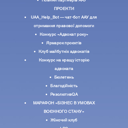
Новини партнерiв ААУ
ПРОЕКТИ
UAA_Help_Bot — чат-бот ААУ для
отримання правової допомоги
Конкурс «Адвокат року»
Ярмарок проєктів
Клуб майбутніх адвокатів
Конкурс на кращу історію
адвоката
Бюлетень
Благодійність
РезолютивQA
МАРАФОН «БІЗНЕС В УМОВАХ
ВОЄННОГО СТАНУ»
Жіночий клуб