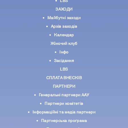
LBS
ЗАХОДИ
Майбутні заходи
Архів заходів
Календар
Жіночий клуб
Інфо
Засідання
LBS
СПЛАТА ВНЕСКІВ
ПАРТНЕРИ
Генеральні партнери ААУ
Партнери комiтетiв
Iнформацiйнi та медіа партнери
Партнерська програма