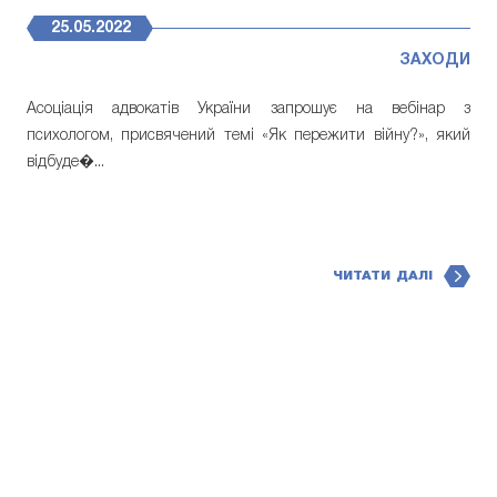
25.05.2022
ЗАХОДИ
Асоціація адвокатів України запрошує на вебінар з
психологом, присвячений темі «Як пережити війну?», який
відбуде�...
ЧИТАТИ ДАЛІ