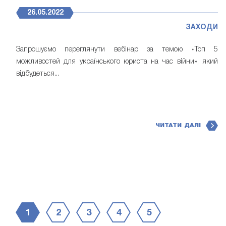
26.05.2022
ЗАХОДИ
Запрошуємо переглянути вебінар за темою «Топ 5
можливостей для українського юриста на час вiйни», який
відбудеться...
ЧИТАТИ ДАЛІ
1
2
3
4
5