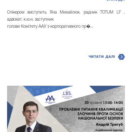
Спікером виступить Яна Михайлюк, радник TOTUM LF ,
адвокат, к.ю.н, заступник
голови Комітету ААУ з корпоративного пр�...
ЧИТАТИ ДАЛІ