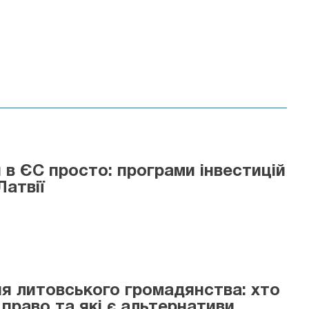
 в ЄС просто: програми інвестицій
Латвії
я литовського громадянства: хто
 право та які є альтернативи