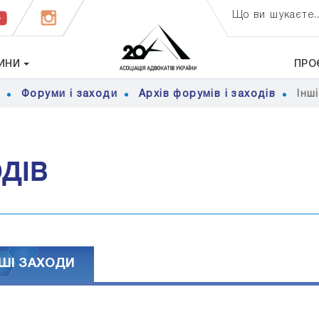
Що ви шукаєте..
ИНИ
ПРО
я
Форуми і заходи
Архів форумів і заходів
Iнш
ОДІВ
НШI ЗАХОДИ