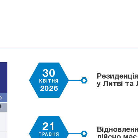
30
Резиденція
КВІТНЯ
у Литві та 
2026
Д
21
Відновленн
ТРАВНЯ
дійсно має