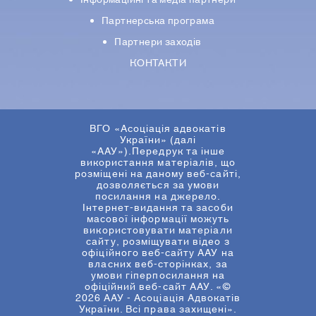
Iнформацiйнi та медіа партнери
Партнерська програма
Партнери заходів
КОНТАКТИ
ВГО «Асоціація адвокатів
України» (далі
«ААУ»).Передрук та інше
використання матеріалів, що
розміщені на даному веб-сайті,
дозволяється за умови
посилання на джерело.
Інтернет-видання та засоби
масової інформації можуть
використовувати матеріали
сайту, розміщувати відео з
офіційного веб-сайту ААУ на
власних веб-сторінках, за
умови гіперпосилання на
офіційний веб-сайт ААУ. «©
2026 ААУ - Асоціація Адвокатів
України. Всі права захищені».