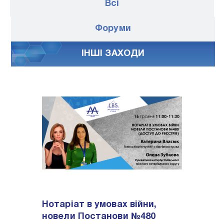
Всі
Форуми
IНШI ЗАХОДИ
Нотаріат в умовах війни,
новели Постанови №480