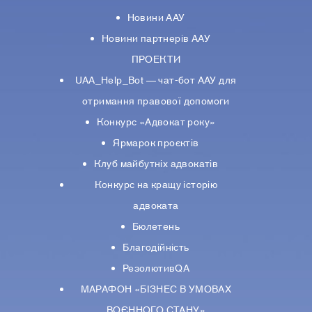
Новини ААУ
Новини партнерiв ААУ
ПРОЕКТИ
UAA_Help_Bot — чат-бот ААУ для
отримання правової допомоги
Конкурс «Адвокат року»
Ярмарок проєктів
Клуб майбутніх адвокатів
Конкурс на кращу історію
адвоката
Бюлетень
Благодійність
РезолютивQA
МАРАФОН «БІЗНЕС В УМОВАХ
ВОЄННОГО СТАНУ»