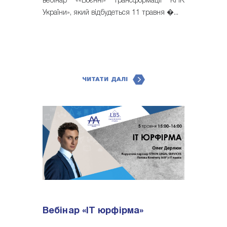
вебінар ««Воєнні» трансформації КПК
України», який відбудеться 11 травня �...
ЧИТАТИ ДАЛІ
Вебінар «IT юрфірма»