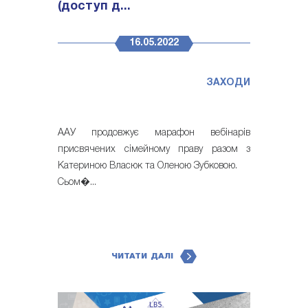
(доступ д...
16.05.2022
ЗАХОДИ
ААУ продовжує марафон вебінарів
присвячених сімейному праву разом з
Катериною Власюк та Оленою Зубковою.
Сьом�...
ЧИТАТИ ДАЛІ