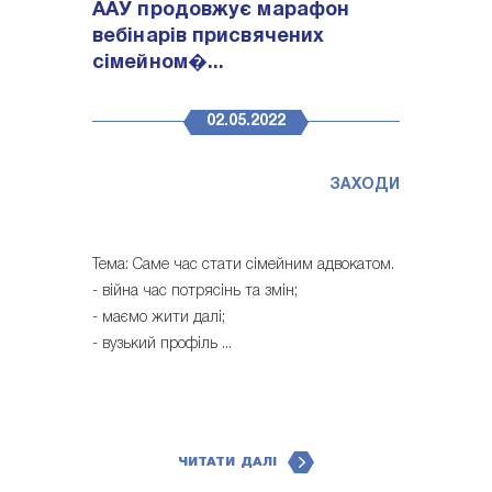
ААУ продовжує марафон
вебінарів присвячених
сімейном�...
02.05.2022
ЗАХОДИ
Тема: Саме час стати сімейним адвокатом.
- війна час потрясінь та змін;
- маємо жити далі;
- вузький профіль ...
ЧИТАТИ ДАЛІ