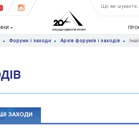
Що ви шукаєте..
ИНИ
ПРО
я
Форуми і заходи
Архів форумів і заходів
Iнш
ОДІВ
НШI ЗАХОДИ