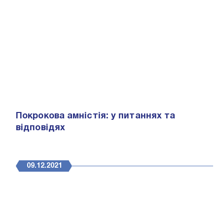
Покрокова амністія: у питаннях та
відповідях
09.12.2021