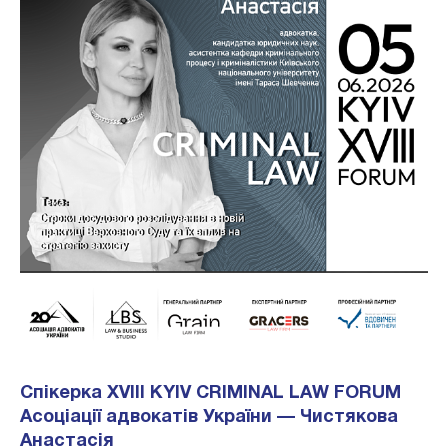
Спікерка XVIII KYIV CRIMINAL LAW FORUM
Асоціації адвокатів України — Чистякова
Анастасія