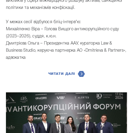
викликів у сфері міжнародного розшуку активів, санкційної
політики та механізмів конфіскації.
У межах сесії відбулося бліц-інтерв’ю:
Михайленко Віра – Голова Вищого антикорупційного суду
(2023–2026), суддя, к.ю.н.
Дмитрієва Ольга – Президентка ААУ, кураторка Law &
Business Studio, керуюча партнерка АО «Dmitrieva & Partners»,
адвокатка
ЧИТАТИ ДАЛІ