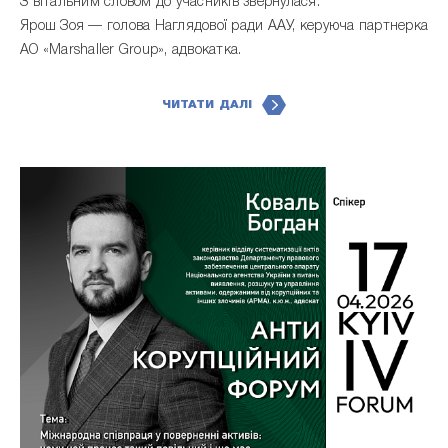
З вітальним словом до учасників звернулася:
Ярош Зоя — голова Наглядової ради ААУ, керуюча партнерка
АО «Marshaller Group», адвокатка.
ЧИТАТИ ДАЛІ