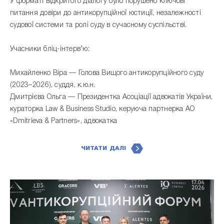
У форматі відкритого діалогу було порушено ключові
питання довіри до антикорупційної юстиції, незалежності
судової системи та ролі суду в сучасному суспільстві.
Учасники бліц-інтерв’ю:
Михайленко Віра — Голова Вищого антикорупційного суду
(2023–2026), суддя, к.ю.н.
Дмитрієва Ольга — Президентка Асоціації адвокатів України,
кураторка Law & Business Studio, керуюча партнерка АО
«Dmitrieva & Partners», адвокатка
ЧИТАТИ ДАЛІ