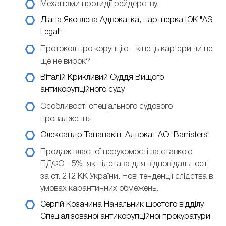
Механізми протидії рейдерству.
Діана Яковлева
Адвокатка, партнерка ЮК "AS
Legal"
Протокол про корупцію – кінець кар'єри чи це
ще не вирок?
Віталій Крикливий
Суддя Вищого
антикорупційного суду
Особливості спеціального судового
провадження
Олександр Тананакін
Адвокат АО "Barristers"
Продаж власної нерухомості за ставкою
ПДФО - 5%, як підстава для відповідальності
за ст. 212 КК України. Нові тенденції слідства в
умовах карантинних обмежень.
Сергій Козачина
Начальник шостого відділу
Спеціалізованої антикорупційної прокуратури