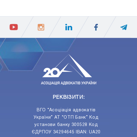
1
3
5
7
9
11
13
15
17
19
ПIДПИСАТИСЯ
Ваш e-mail
РЕКВІЗИТИ:
ВГО “Асоціація адвокатів
України” АТ “ОТП Банк” Код
установи банку 300528 Код
ЄДРПОУ 34294645 IBAN: UA20