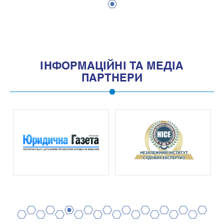
1
IНФОРМАЦIЙНI ТА МЕДIА
ПАРТНЕРИ
2
4
6
8
10
12
14
16
18
20