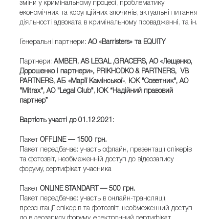
зміни у кримінальному процесі, проблематику
економічних та корупційних злочинів, актуальні питання
діяльності адвоката в кримінальному провадженні, та ін.
Генеральні партнери:
АО «Barristers» та EQUITY
Партнери:
AM
BER, AS LEGAL ,GRACERS, АО «Лещенко,
Дорошенко і партнери», PRIKHODKO & PARTNERS, VB
PARTNERS, АБ «Марії Камінської
»,
ЮК "Советник", АО
"Mitrax",
АО "Legal Club",
ЮК “Надійний правовий
партнер”
Вартість участі до 01.12.2021:
Пакет
OFFLINE — 1500 грн.
Пакет передбачає: участь офлайн, презентації спікерів
та фотозвіт, необмеженній доступ до відеозапису
форуму, сертифікат учасника
Пакет
ONLINE STANDART — 500 грн.
Пакет передбачає: участь в онлайн-трансляції,
презентації спікерів та фотозвіт, необмеженний доступ
до відеозапису форуму, електронний сертифікат