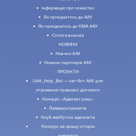
Інформація про членство
Як приєднатись до ААУ
Як приєднатись до КМА ААУ
Сплата внесків
НОВИНИ
Новини ААУ
Новини партнерiв ААУ
ПРОЕКТИ
UAA_Help_Bot — чат-бот ААУ для
отримання правової допомоги
Конкурс «Адвокат року»
Ярмарок проєктів
Клуб майбутніх адвокатів
Конкурс на кращу історію
адвоката