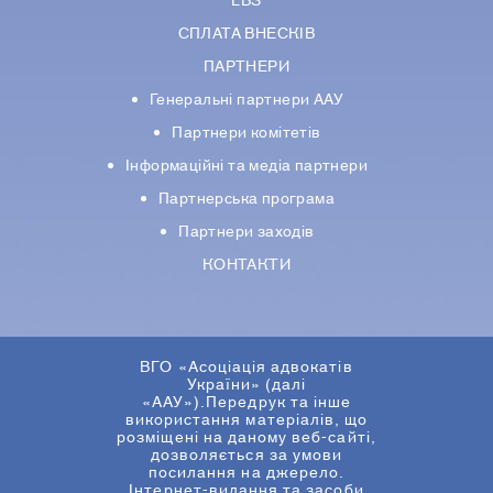
LBS
СПЛАТА ВНЕСКІВ
ПАРТНЕРИ
Генеральні партнери ААУ
Партнери комiтетiв
Iнформацiйнi та медіа партнери
Партнерська програма
Партнери заходів
КОНТАКТИ
ВГО «Асоціація адвокатів
України» (далі
«ААУ»).Передрук та інше
використання матеріалів, що
розміщені на даному веб-сайті,
дозволяється за умови
посилання на джерело.
Інтернет-видання та засоби