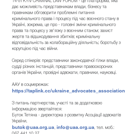
14-th KYIV CRIMINAL LAW FORUM - це платформа, яка
дає можливість представникам влади, бізнесу та
правникам обговорити проблемні питання
кримінального права і процесу під час воєнного стану в
Україні, зокрема, це про - головні зміни кримінального
права та процесу у зв'язку з воєнним станом; захист
жертв та відшкодування збитків; кримінальну
відповідальність за колабораційну діяльність; боротьбу з
корупцією під час війни.
Серед спікерів: представники законодавчої гілки влади,
судді різних інстанцій, представники правоохороних
органів України, провідні адвокати, правники, науковці.
ААУ в соцмережах:
https://taplink.cc/ukraine_advocates_association
З питань партнерства, участі та за додатковою
інформацією звертайтеся:
Буток Тетяна - директорка з розвитку Асоціації адвокатів
України,
butok@uaa.org.ua
info@uaa.org.ua
,
, тел. моб.:
067 441 10 27