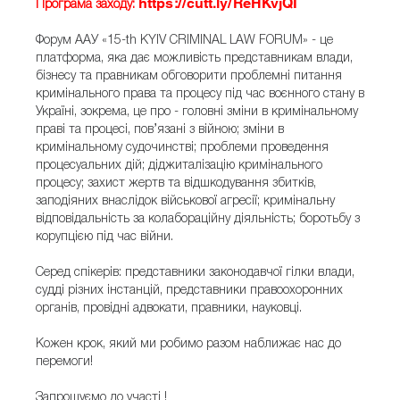
https://cutt.ly/ReHKvjQI
Програма заходу:
Форум ААУ «15-th KYIV CRIMINAL LAW FORUM» - це
платформа, яка дає можливість представникам влади,
бізнесу та правникам обговорити проблемні питання
кримінального права та процесу під час воєнного стану в
Україні, зокрема, це про - головні зміни в кримінальному
праві та процесі, пов’язані з війною; зміни в
кримінальному судочинстві; проблеми проведення
процесуальних дій; діджиталізацію кримінального
процесу; захист жертв та відшкодування збитків,
заподіяних внаслідок військової агресії; кримінальну
відповідальність за колабораційну діяльність; боротьбу з
корупцією під час війни.
Серед спікерів: представники законодавчої гілки влади,
судді різних інстанцій, представники правоохоронних
органів, провідні адвокати, правники, науковці.
Кожен крок, який ми робимо разом наближає нас до
перемоги!
Запрошуємо до участі !