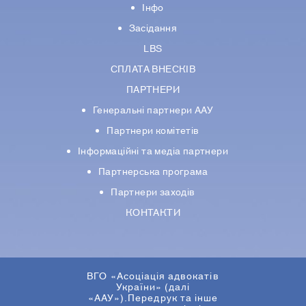
Інфо
Засідання
LBS
СПЛАТА ВНЕСКІВ
ПАРТНЕРИ
Генеральні партнери ААУ
Партнери комiтетiв
Iнформацiйнi та медіа партнери
Партнерська програма
Партнери заходів
КОНТАКТИ
ВГО «Асоціація адвокатів
України» (далі
«ААУ»).Передрук та інше