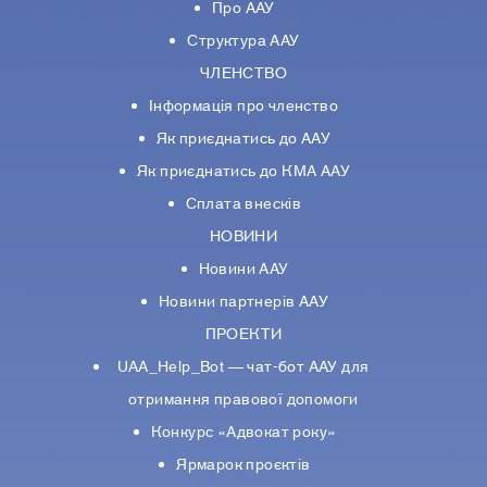
Про ААУ
Структура ААУ
ЧЛЕНСТВО
Інформація про членство
Як приєднатись до ААУ
Як приєднатись до КМА ААУ
Сплата внесків
НОВИНИ
Новини ААУ
Новини партнерiв ААУ
ПРОЕКТИ
UAA_Help_Bot — чат-бот ААУ для
отримання правової допомоги
Конкурс «Адвокат року»
Ярмарок проєктів