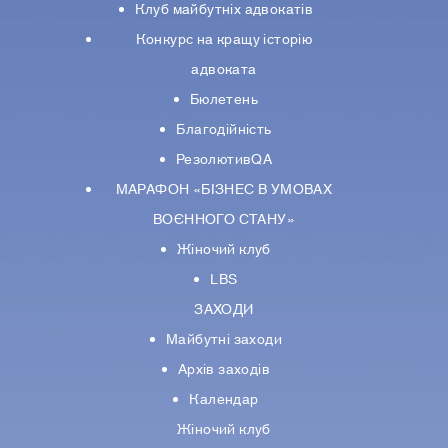
Клуб майбутніх адвокатів
Конкурс на кращу історію
адвоката
Бюлетень
Благодійність
РезолютивQA
МАРАФОН «БІЗНЕС В УМОВАХ
ВОЄННОГО СТАНУ»
Жіночий клуб
LBS
ЗАХОДИ
Майбутні заходи
Архів заходів
Календар
Жіночий клуб