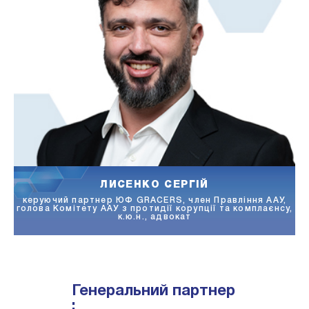
ЛИСЕНКО СЕРГІЙ
керуючий партнер ЮФ GRACERS, член Правління ААУ,
голова Комітету ААУ з протидії корупції та комплаєнсу,
к.ю.н., адвокат
Генеральний партнер
: