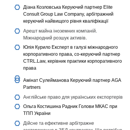
Діана Козловська
Керуючий партнер Elite
Consult Group Law Company, арбітражний
керуючий найвищого рівня кваліфікації
Арешт майна іноземних компаній.
Міжнародний розшук активів.
Юлія Курило
Експерт в галузі міжнародного
корпоративного права, со-керуючий партнер
CTRL.Law, керівник практики корпоративного
права
Амінат Сулейманова
Керуючий партнер AGA
Partners
Англійське право для українських експортерів
Ольга Костишина
Радник Голови МКАС при
ТПП України
Дійсне та ефективне арбітражне