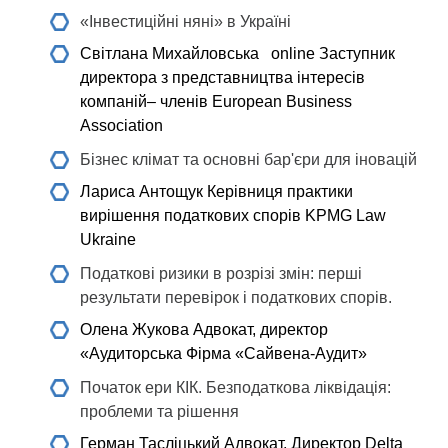
«Інвестиційні няні» в Україні
Світлана Михайловська online
Заступник
директора з представництва інтересів
компаній– членів European Business
Association
Бізнес клімат та основні бар'єри для іновацій
Лариса Антощук
Керівниця практики
вирішення податкових спорів KPMG Law
Ukraine
Податкові ризики в розрізі змін: перші
результати перевірок і податкових спорів.
Олена Жукова
Адвокат, директор
«Аудиторська Фірма «Сайвена-Аудит»
Початок ери КІК. Безподаткова ліквідація:
проблеми та рішення
Герман Тасліцький
Адвокат, Директор Delta