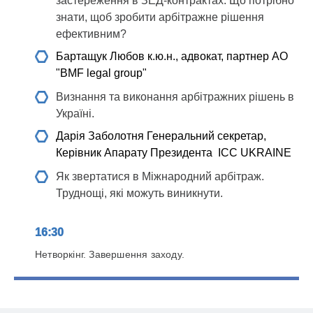
застереження в ЗЕД-контрактах. Що потрібно
знати, щоб зробити арбітражне рішення
ефективним?
Бартащук Любов
к.ю.н., адвокат, партнер АО
"BMF legal group"
Визнання та виконання арбітражних рішень в
Україні.
Дарія Заболотня
Генеральний секретар,
Керівник Апарату Президента ICC UKRAINE
Як звертатися в Міжнародний арбітраж.
Труднощі, які можуть виникнути.
16:30
Нетворкінг. Завершення заходу.