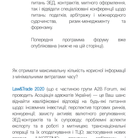
питань ЗЕД, контрактів, митного оформлення,
так і відвідати спеціалізовані конференції щодо
питань: податків, арбітражу і міжнародного
судочинства, ризик-менеджменту та
форензику.
Попередня программа форуму вже
опублікована (нижче на цій сторінці).
Як отримати максимальну кількість корисної інформації
з мінімальними витратами часу?
Law&Trade 2020
(що є частиною групи А2В Forum, які
проводить Асоціація адвокатів України) — це Ваш шанс
віднайти кваліфіковані відповіді на будь-які питання
щодо: іноземних інвестиції; перспектив торгових ринків,
конкуренції; захисту активів; валютного регулювання;
ЗЕД-контрактів та їх супроводу; проблемні аспекти
експорту та в роботі з митницею; транснаціональні
операції та їх оподаткування і ТЦО; застосування нових