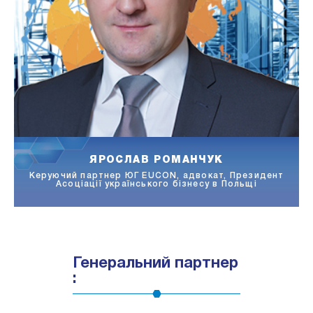
ІРИНА МУСІЙЧУК
Керівник юридичного відділу ПІІ «МакДональдз Юкрейн
Лтд», кандидат юридичних наук
Генеральний партнер
: