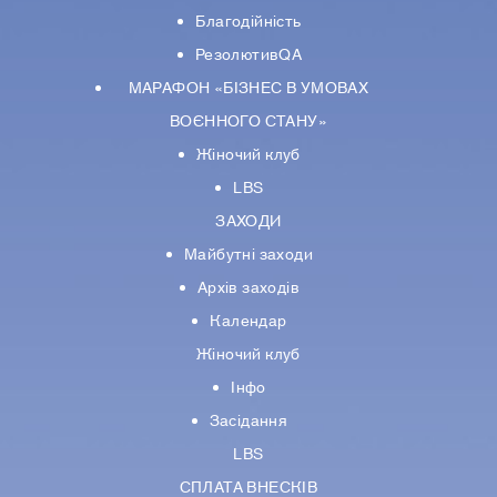
Благодійність
РезолютивQA
МАРАФОН «БІЗНЕС В УМОВАХ
ВОЄННОГО СТАНУ»
Жіночий клуб
LBS
ЗАХОДИ
Майбутні заходи
Архів заходів
Календар
Жіночий клуб
Інфо
Засідання
LBS
СПЛАТА ВНЕСКІВ