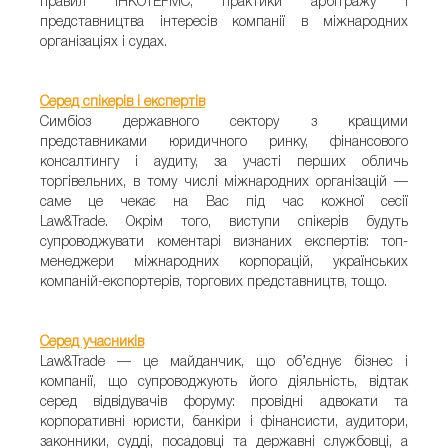
правил ІНКОТЕРМС; практики арбітражу і
представництва інтересів компанії в міжнародних
організаціях і судах.
Серед спікерів і експертів
Симбіоз державного сектору з кращими
представниками юридичного ринку, фінансового
консалтингу і аудиту, за участі перших обличь
торгівельних, в тому числі міжнародних організацій —
саме це чекає на Вас під час кожної сесії
Law&Trade. Окрім того, виступи спікерів будуть
супроводжувати коментарі визнаних експертів: топ-
менеджери міжнародних корпорацій, українських
компаній-експортерів, торгових представництв, тощо.
Серед учасників
Law&Trade
— це майданчик, що об’єднує бізнес і
компанії, що супроводжують його діяльність, відтак
серед відвідувачів форуму: провідні адвокати та
корпоративні юристи, банкіри і фінансисти, аудитори,
законники, судді, посадовці та державні службовці, а