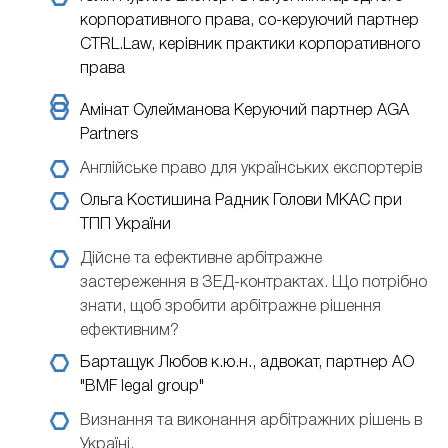
корпоративного права, со-керуючий партнер
CTRL.Law, керівник практики корпоративного
права
Амінат Сулейманова
Керуючий партнер AGA
Partners
Англійське право для українських експортерів
Ольга Костишина
Радник Голови МКАС при
ТПП України
Дійсне та ефективне арбітражне
застереження в ЗЕД-контрактах. Що потрібно
знати, щоб зробити арбітражне рішення
ефективним?
Бартащук Любов
к.ю.н., адвокат, партнер АО
"BMF legal group"
Визнання та виконання арбітражних рішень в
Україні.