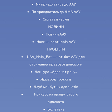
Як приєднатись до ААУ
Як приєднатись до КМА ААУ
Сплата внесків
НОВИНИ
Новини ААУ
Новини партнерiв ААУ
ПРОЕКТИ
UAA_Help_Bot — чат-бот ААУ для
отримання правової допомоги
Конкурс «Адвокат року»
Ярмарок проєктів
Клуб майбутніх адвокатів
Конкурс на кращу історію
адвоката
Бюлетень