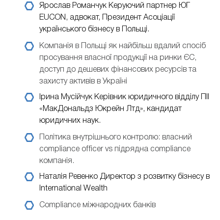
Ярослав Романчук
Керуючий партнер ЮГ
EUCON, адвокат, Президент Асоціації
українського бізнесу в Польщі.
Компанія в Польщі як найбільш вдалий спосіб
просування власної продукції на ринки ЄС,
доступ до дешевих фінансових ресурсів та
захисту активів в Україні
Ірина Мусійчук
Керівник юридичного відділу ПІІ
«МакДональдз Юкрейн Лтд», кандидат
юридичних наук.
Політика внутрішнього контролю: власний
compliance officer vs підрядна compliance
компанія.
Наталія Ревенко
Директор з розвитку бізнесу в
International Wealth
Compliance міжнародних банків