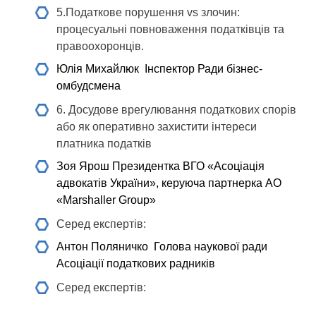
5.Податкове порушення vs злочин:
процесуальні повноваження податківців та
правоохоронців.
Юлія Михайлюк
Інспектор Ради бізнес-
омбудсмена
6. Досудове врегулювання податкових спорів
або як оперативно захистити інтереси
платника податків
Зоя Ярош
Президентка ВГО «Асоціація
адвокатів України», керуюча партнерка АО
«Marshaller Group»
Серед експертів:
Антон Поляничко
Голова наукової ради
Асоціації податкових радників
Серед експертів: