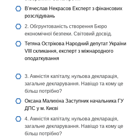
В'ячеслав Некрасов
Експерт з фінансових
розслідувань
2. Обгрунтованість створення Бюро
економічної безпеки. Світовий досвід.
Тетяна Острікова
Народний депутат України
VIII скликання, експерт з міжнародного
оподаткування
3. Амністія капіталу, нульова декларація,
загальне декларування. Навіщо та кому це
більш потрібно?
Оксана Малихiна
Заступник начальника ГУ
ДПС у м. Києвi
4. Амністія капіталу, нульова декларація,
загальне декларування. Навіщо та кому це
більш потрібно?