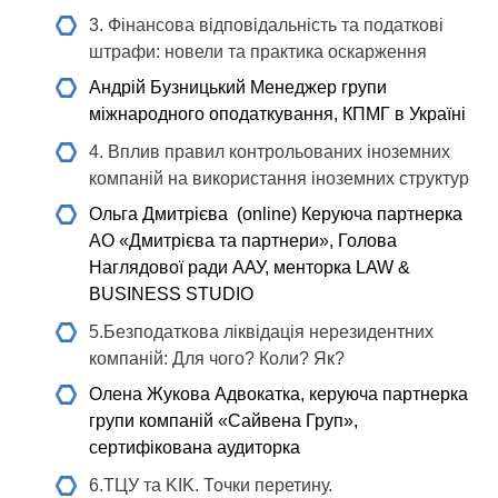
3. Фінансова відповідальність та податкові
штрафи: новели та практика оскарження
Андрій Бузницький
Менеджер групи
міжнародного оподаткування, КПМГ в Україні
4. Вплив правил контрольованих іноземних
компаній на використання іноземних структур
Ольга Дмитрієва (online)
Керуюча партнерка
АО «Дмитрієва та партнери», Голова
Наглядової ради ААУ, менторка LAW &
BUSINESS STUDIO
5.Безподаткова ліквідація нерезидентних
компаній: Для чого? Коли? Як?
Олена Жукова
Адвокатка, керуюча партнерка
групи компаній «Сайвена Груп»,
сертифікована аудиторка
6.ТЦУ та KIK. Точки перетину.