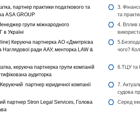
атка, партнер практики податкового та
3. Фінанс
ава ASA GROUP
та практ
енеджер групи міжнародного
4. Вплив 
 в Україні
використа
line)
Керуюча партнерка АО «Дмитрієва
5.Безпода
а Наглядової ради ААУ, менторка LAW &
чого? Ко
атка, керуюча партнерка групи компаній
6.ТЦУ та 
ртифікована аудиторка
Керуючий партнер юридичної компанії
7. Актуал
судова пр
й партнер Stron Legal Services, Голова
Серед екс
ава