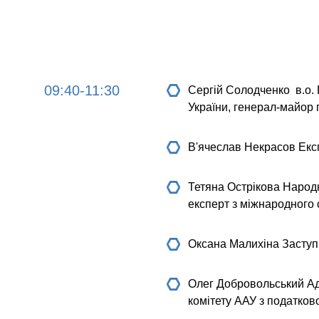
09:40-11:30
Сергій Солодченко
в.о.
України, генерал-майор по
В'ячеслав Некрасов
Експ
Тетяна Острікова
Народни
експерт з міжнародного
Оксана Малихiна
Заступ
Олег Добровольський
Ад
комітету ААУ з податков