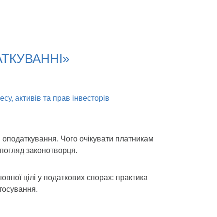
АТКУВАННІ»
су, активів та прав інвесторів
 оподаткування. Чого очікувати платникам
 погляд законотворця.
новної цілі у податкових спорах: практика
тосування.