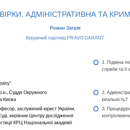
ЕВІРКИ. АДМІНІСТРАТИВНА ТА КРИ
Роман Загрія
Керуючий партнер PRAVO GARANT
1. Підміна п
служби та її
pany"
.н., Суддя Окружного
2. Адміністр
та Києва
реальність?
офесор, заслужений юрист України,
3. Процедурн
уді, керівник Центру дослідження
контролюючи
стиції КРЦ Національної академії