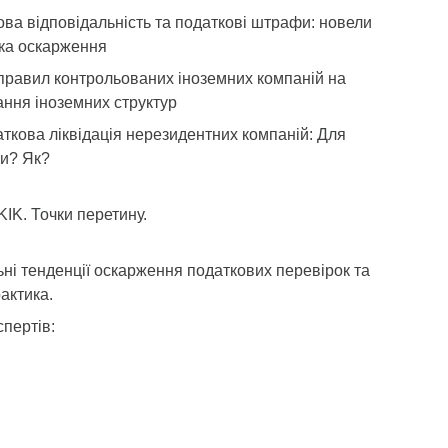
ова відповідальність та податкові штрафи: новели
ика оскарження
правил контрольованих іноземних компаній на
ння іноземних структур
ткова ліквідація нерезидентних компаній: Для
ли? Як?
KIK. Точки перетину.
ьні тенденції оскарження податкових перевірок та
актика.
пертів: