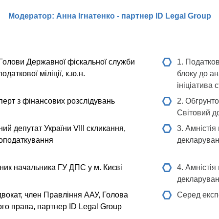
Модератор: Анна Ігнатенко - партнер ID Legal Group
 Голови Державної фіскальної служби
1. Податков
даткової міліції, к.ю.н.
блоку до а
ініціатива 
ерт з фінансових розслідувань
2. Обгрунт
Світовий до
й депутат України VIII скликання,
3. Амністія
 оподаткування
декларуван
ник начальника ГУ ДПС у м. Києвi
4. Амністія
декларуван
вокат, член Правління ААУ, Голова
Серед експ
ого права, партнер ID Legal Group