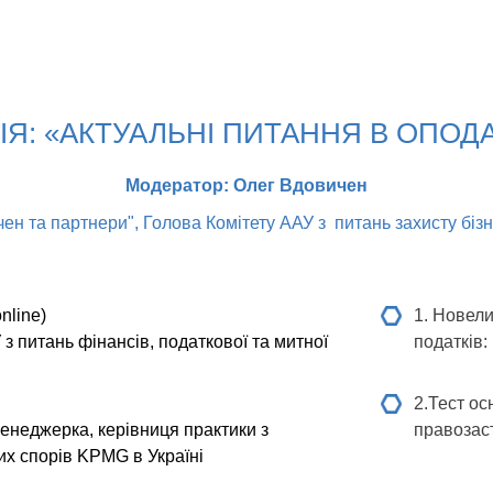
ІЯ: «АКТУАЛЬНІ ПИТАННЯ В ОПОД
Модератор: Олег Вдовичен
 та партнери", Голова Комітету ААУ з питань захисту бізне
nline)
1. Новели
з питань фінансів, податкової та митної
податків:
2.Тест ос
енеджерка, керівниця практики з
правозас
х спорів KPMG в Україні