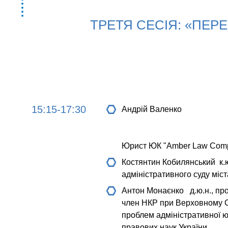
ТРЕТЯ СЕСІЯ: «ПЕР
15:15-17:30
Андрій Валенко
Юрист ЮК "Amber Law Com
Костянтин Кобилянський
к.ю
адміністративного суду міс
Антон Монаєнко
д.ю.н., пр
член НКР при Верховному С
проблем адміністративної ю
правових наук України