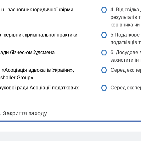
.н., засновник юридичної фірми
4. Від свідк
результатів 
керівника чи
, керівник кримінальної практики
5.Податкове
податківців 
Ради бізнес-омбудсмена
6. Досудове 
захистити ін
«Асоціація адвокатів України»,
Серед експер
shaller Group»
укової ради Асоціації податкових
Серед експер
. Закриття заходу