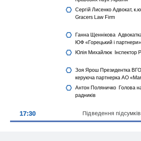
Сергій Лисенко
Адвокат, к.ю
Gracers Law Firm
Ганна Щеннікова
Адвокатка
ЮФ «Горецький і партнери»
Юлія Михайлюк
Інспектор 
Зоя Ярош
Президентка ВГО 
керуюча партнерка АО «Mar
Антон Поляничко
Голова на
радників
17:30
Підведення підсумків