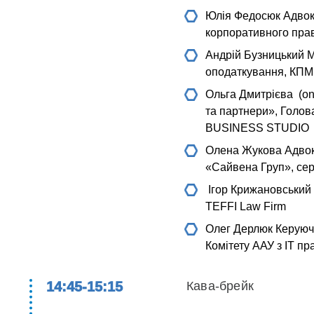
Юлія Федосюк
Адвок
корпоративного пр
Андрій Бузницький
М
оподаткування, КПМГ
Ольга Дмитрієва (on
та партнери», Голов
BUSINESS STUDIO
Олена Жукова
Адвок
«Сайвена Груп», се
Ігор Крижановський
TEFFI Law Firm
Олег Дерлюк
Керуючи
Комітету ААУ з IT пр
14:45-15:15
Кава-брейк