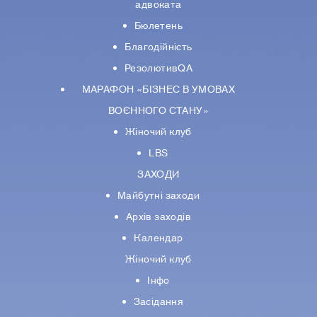
адвоката
Бюлетень
Благодійність
РезолютивQA
МАРАФОН «БІЗНЕС В УМОВАХ
ВОЄННОГО СТАНУ»
Жіночий клуб
LBS
ЗАХОДИ
Майбутні заходи
Архів заходів
Календар
Жіночий клуб
Інфо
Засідання