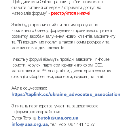
Щоб дивитися Online трансляцію
*ви не зможете
ставити питання спікерам / отримати доступ до
матеріалів форуму*
-
реєструйтеся нижче!
Захід буде присвячений питанням просування
юридичного бізнесу, формуванню правильної стратегії
розвитку, засобам залучення нових клієнтів, маркетингу
та PR юридичних послуг, а також новим ресурсам та
можливостям для адвокатів.
Участь у форумі візьмуть провідні адвокати, in-house
юристи, керуючi партнери юридичних фірм, СЕО,
маркетологи та PR-спеціалісти, директори з розвитку,
фахівці з кібербезпеки, експерти, науковці та інші.
ААУ в соцмережах:
https://taplink.cc/ukraine_advocates_association
З питань партнерства, участі та за додатковою
інформацією звертайтеся:
butok@uaa.org.ua
Буток Тетяна,
,
info@uaa.org.ua
, тел. моб.: 067 441 10 27