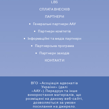
LBS
СПЛАТА ВНЕСКІВ
ПАРТНЕРИ
Генеральні партнери ААУ
Партнери комiтетiв
Iнформацiйнi та медіа партнери
Партнерська програма
Партнери заходів
КОНТАКТИ
ВГО «Асоціація адвокатів
України» (далі
«ААУ»).Передрук та інше
використання матеріалів, що
розміщені на даному веб-сайті,
дозволяється за умови
посилання на джерело.