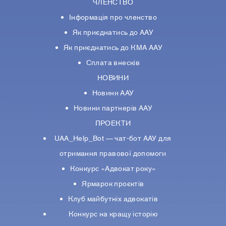
ЧЛЕНСТВО
Інформація про членство
Як приєднатись до ААУ
Як приєднатись до КМА ААУ
Сплата внесків
НОВИНИ
Новини ААУ
Новини партнерiв ААУ
ПРОЕКТИ
UAA_Help_Bot — чат-бот ААУ для
отримання правової допомоги
Конкурс «Адвокат року»
Ярмарок проєктів
Клуб майбутніх адвокатів
Конкурс на кращу історію