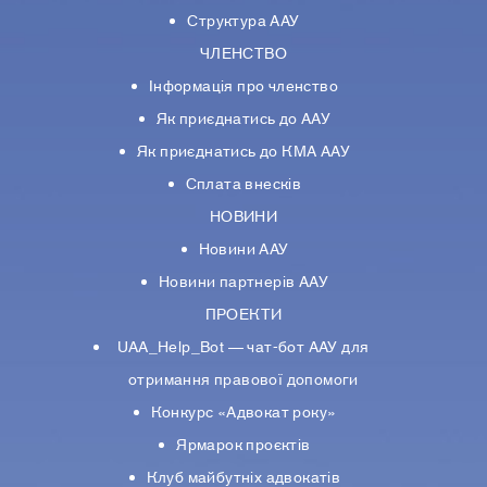
Структура ААУ
ЧЛЕНСТВО
Інформація про членство
Як приєднатись до ААУ
Як приєднатись до КМА ААУ
Сплата внесків
НОВИНИ
Новини ААУ
Новини партнерiв ААУ
ПРОЕКТИ
UAA_Help_Bot — чат-бот ААУ для
отримання правової допомоги
Конкурс «Адвокат року»
Ярмарок проєктів
Клуб майбутніх адвокатів