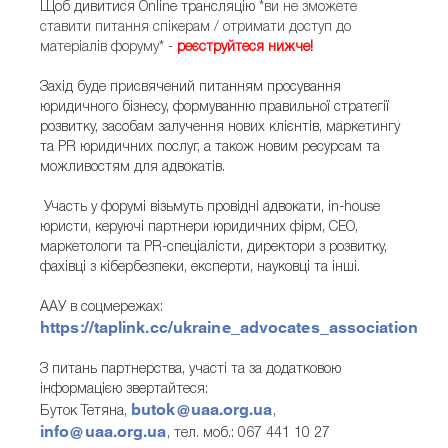
Щоб дивитися Online трансляцію
*ви не зможете
ставити питання спікерам / отримати доступ до
матеріалів форуму*
-
реєструйтеся нижче!
Захід буде присвячений питанням просування
юридичного бізнесу, формуванню правильної стратегії
розвитку, засобам залучення нових клієнтів, маркетингу
та PR юридичних послуг, а також новим ресурсам та
можливостям для адвокатів.
Участь у форумі візьмуть провідні адвокати, in-house
юристи, керуючi партнери юридичних фірм, СЕО,
маркетологи та PR-спеціалісти, директори з розвитку,
фахівці з кібербезпеки, експерти, науковці та інші.
ААУ в соцмережах:
https://taplink.cc/ukraine_advocates_association
З питань партнерства, участі та за додатковою
інформацією звертайтеся:
butok@uaa.org.ua
Буток Тетяна,
,
info@uaa.org.ua
, тел. моб.: 067 441 10 27