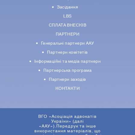
Засідання
LBS
СПЛАТА ВНЕСКІВ
ПАРТНЕРИ
Генеральні партнери ААУ
Партнери комiтетiв
Iнформацiйнi та медіа партнери
Партнерська програма
Партнери заходів
КОНТАКТИ
ВГО «Асоціація адвокатів
України» (далі
«ААУ»).Передрук та інше
використання матеріалів, що