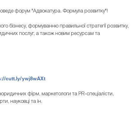
проведе форум "Адвокатура. Формула розвитку"!
о бізнесу, формуванню правильної стратегії розвитку,
идичних послуг, а також новим ресурсам та
ЛЯПІН ДМИТР
ОВСЬКА ОЛЕНА
заступник директора ТОВ «Інф
кторка "Юридичної газети"
правові системи»
s://cutt.ly/ywj8wAXt
 юридичних фірм, маркетологи та PR-спеціалісти,
ти, науковці та ін.