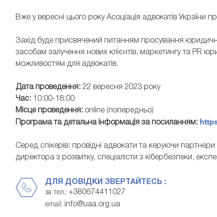
Вже у вересні цього року Асоціація адвокатів України 
Захід буде присвячений питанням просування юридичног
засобам залучення нових клієнтів, маркетингу та PR юр
можливостям для адвокатів.
Дата проведення:
22 вересня 2023 року
БОЙКО СЕРГІЙ
ОСМОЛ
Час:
10:00-18:00
Місце проведення:
online (попередньо)
радник VB PARTNERS, адвокат
генеральна дире
http
Програма та детальна інформація за посиланням:
Серед спікерів: провідні адвокати та керуючи партнери
директора з розвитку, спеціалісти з кібербезпеки, експер
ДЛЯ ДОВІДКИ ЗВЕРТАЙТЕСЬ :
+380674411027
за тел.:
info@uaa.org.ua
email: