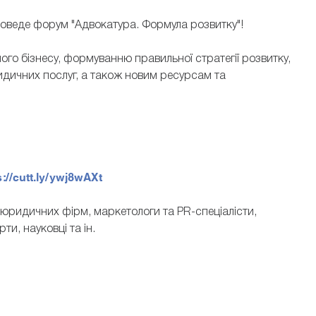
проведе форум "Адвокатура. Формула розвитку"!
о бізнесу, формуванню правильної стратегії розвитку,
идичних послуг, а також новим ресурсам та
ЛЯПІН ДМИТР
ОВСЬКА ОЛЕНА
заступник директора ТОВ «Інф
кторка "Юридичної газети"
правові системи»
s://cutt.ly/ywj8wAXt
 юридичних фірм, маркетологи та PR-спеціалісти,
ти, науковці та ін.