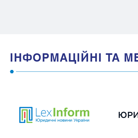
IНФОРМАЦIЙНI ТА М