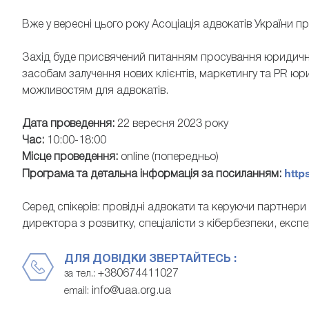
Вже у вересні цього року Асоціація адвокатів України 
Захід буде присвячений питанням просування юридичног
засобам залучення нових клієнтів, маркетингу та PR юр
можливостям для адвокатів.
Дата проведення:
22 вересня 2023 року
БОЙКО СЕРГІЙ
ОСМОЛ
Час:
10:00-18:00
Місце проведення:
online (попередньо)
радник VB PARTNERS, адвокат
генеральна дире
http
Програма та детальна інформація за посиланням:
Серед спікерів: провідні адвокати та керуючи партнери
директора з розвитку, спеціалісти з кібербезпеки, експер
ДЛЯ ДОВІДКИ ЗВЕРТАЙТЕСЬ :
+380674411027
за тел.:
info@uaa.org.ua
email: