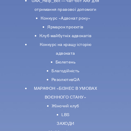
UAA_Help_Bot — чат-бот ААУ для
отримання правової допомоги
Конкурс «Адвокат року»
Ярмарок проєктів
Клуб майбутніх адвокатів
Конкурс на кращу історію
адвоката
Бюлетень
Благодійність
РезолютивQA
МАРАФОН «БІЗНЕС В УМОВАХ
ВОЄННОГО СТАНУ»
Жіночий клуб
LBS
ЗАХОДИ