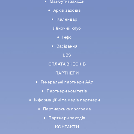
Майбутні заходи
Архів заходів
Календар
Жіночий клуб
Інфо
Засідання
LBS
СПЛАТА ВНЕСКІВ
ПАРТНЕРИ
Генеральні партнери ААУ
Партнери комiтетiв
Iнформацiйнi та медіа партнери
Партнерська програма
Партнери заходів
КОНТАКТИ