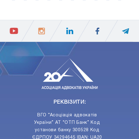
2
4
6
8
10
12
14
16
18
20
1
3
5
7
9
11
13
15
17
19
ПIДПИСАТИСЯ
Ваш e-mail
РЕКВІЗИТИ:
ВГО “Асоціація адвокатів
України” АТ “ОТП Банк” Код
установи банку 300528 Код
ЄДРПОУ 34294645 IBAN: UA20