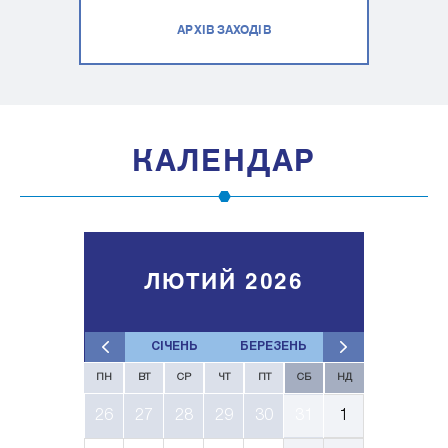
АРХІВ ЗАХОДІВ
КАЛЕНДАР
ЛЮТИЙ 2026
СІЧЕНЬ
БЕРЕЗЕНЬ
ПН
ВТ
СР
ЧТ
ПТ
СБ
НД
26
27
28
29
30
31
1