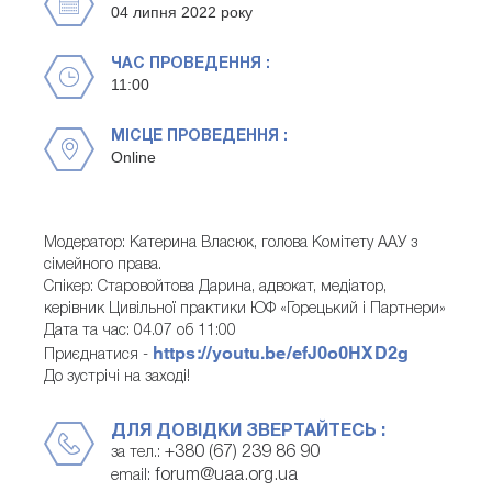
04 липня 2022 року
ЧАС ПРОВЕДЕННЯ :
11:00
МІСЦЕ ПРОВЕДЕННЯ :
Online
Модератор: Катерина Власюк, голова Комітету ААУ з
сімейного права.
Спікер: Старовойтова Дарина, адвокат, медіатор,
керівник Цивільної практики ЮФ «Горецький і Партнери»
Дата та час: 04.07 об 11:00
https://youtu.be/efJ0o0HXD2g
Приєднатися -
До зустрічі на заході!
ДЛЯ ДОВІДКИ ЗВЕРТАЙТЕСЬ :
+380 (67) 239 86 90
за тел.:
forum@uaa.org.ua
email: