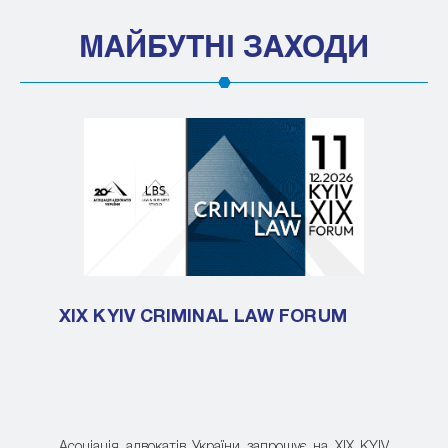
МАЙБУТНІ ЗАХОДИ
XIX KYIV CRIMINAL LAW FORUM
Асоціація адвокатів України запрошує на XIX KYIV