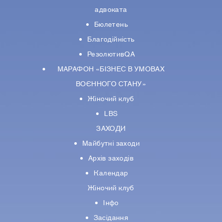
адвоката
Бюлетень
Благодійність
РезолютивQA
МАРАФОН «БІЗНЕС В УМОВАХ
ВОЄННОГО СТАНУ»
Жіночий клуб
LBS
ЗАХОДИ
Майбутні заходи
Архів заходів
Календар
Жіночий клуб
Інфо
Засідання