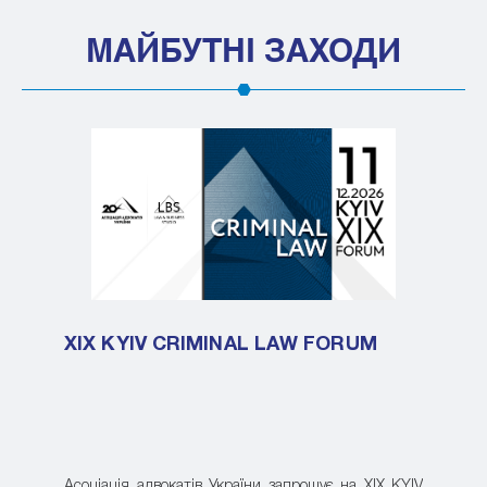
МАЙБУТНІ ЗАХОДИ
XIX KYIV CRIMINAL LAW FORUM
Асоціація адвокатів України запрошує на XIX KYIV