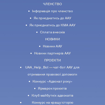
ЧЛЕНСТВО
Інформація про членство
Як приєднатись до ААУ
Як приєднатись до КМА ААУ
Сплата внесків
НОВИНИ
Новини ААУ
Новини партнерiв ААУ
ПРОЕКТИ
UAA_Help_Bot — чат-бот ААУ для
отримання правової допомоги
Конкурс «Адвокат року»
Ярмарок проєктів
Клуб майбутніх адвокатів
Конкурс на кращу історію