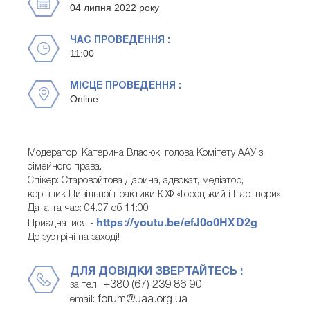
04 липня 2022 року
ЧАС ПРОВЕДЕННЯ :
11:00
МІСЦЕ ПРОВЕДЕННЯ :
Online
Модератор: Катерина Власюк, голова Комітету ААУ з
сімейного права.
Спікер: Старовойтова Дарина, адвокат, медіатор,
керівник Цивільної практики ЮФ «Горецький і Партнери»
Дата та час: 04.07 об 11:00
https://youtu.be/efJ0o0HXD2g
Приєднатися -
До зустрічі на заході!
ДЛЯ ДОВІДКИ ЗВЕРТАЙТЕСЬ :
+380 (67) 239 86 90
за тел.:
forum@uaa.org.ua
email: