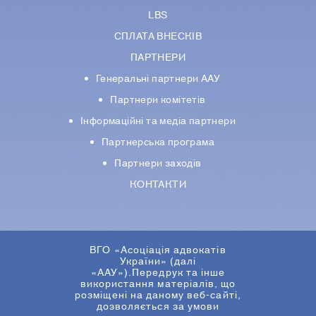
LBS
СПЛАТА ВНЕСКІВ
ПАРТНЕРИ
Генеральні партнери ААУ
Партнери комiтетiв
Iнформацiйнi та медіа партнери
Партнерська програма
Партнери заходів
КОНТАКТИ
ВГО «Асоціація адвокатів
України» (далі
«ААУ»).Передрук та інше
використання матеріалів, що
розміщені на даному веб-сайті,
дозволяється за умови