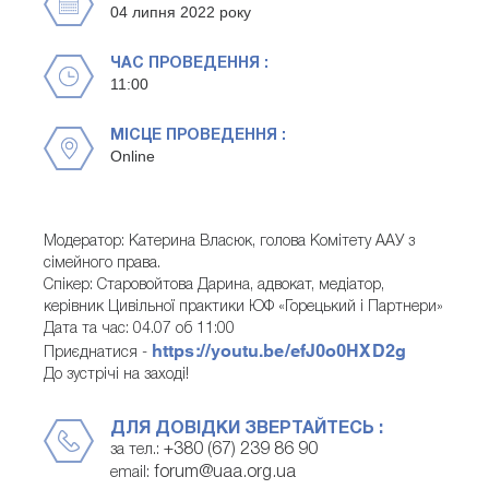
04 липня 2022 року
ЧАС ПРОВЕДЕННЯ :
11:00
МІСЦЕ ПРОВЕДЕННЯ :
Online
Модератор: Катерина Власюк, голова Комітету ААУ з
сімейного права.
Спікер: Старовойтова Дарина, адвокат, медіатор,
керівник Цивільної практики ЮФ «Горецький і Партнери»
Дата та час: 04.07 об 11:00
https://youtu.be/efJ0o0HXD2g
Приєднатися -
До зустрічі на заході!
ДЛЯ ДОВІДКИ ЗВЕРТАЙТЕСЬ :
+380 (67) 239 86 90
за тел.:
forum@uaa.org.ua
email: