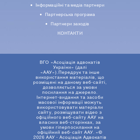
Iнформацiйнi та медіа партнери
Партнерська програма
Партнери заходів
КОНТАКТИ
ВГО «Асоціація адвокатів
України» (далі
«ААУ»).Передрук та інше
використання матеріалів, що
розміщені на даному веб-сайті,
дозволяється за умови
посилання на джерело.
Інтернет-видання та засоби
масової інформації можуть
використовувати матеріали
сайту, розміщувати відео з
офіційного веб-сайту ААУ на
власних веб-сторінках, за
умови гіперпосилання на
офіційний веб-сайт ААУ. «©
2026 ААУ - Асоціація Адвокатів