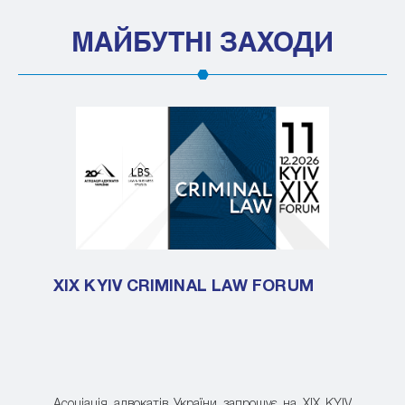
МАЙБУТНІ ЗАХОДИ
XIX KYIV CRIMINAL LAW FORUM
Асоціація адвокатів України запрошує на XIX KYIV