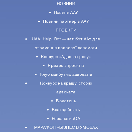
НОВИНИ
Новини ААУ
Новини партнерiв ААУ
ПРОЕКТИ
UAA_Help_Bot — чат-бот ААУ для
отримання правової допомоги
Конкурс «Адвокат року»
Ярмарок проєктів
Клуб майбутніх адвокатів
Конкурс на кращу історію
адвоката
Бюлетень
Благодійність
РезолютивQA
МАРАФОН «БІЗНЕС В УМОВАХ