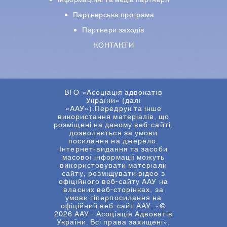
Iнформацiйнi та медіа партнери
Партнерська програма
Партнери заходів
КОНТАКТИ
ВГО «Асоціація адвокатів
України» (далі
«ААУ»).Передрук та інше
використання матеріалів, що
розміщені на даному веб-сайті,
дозволяється за умови
посилання на джерело.
Інтернет-видання та засоби
масової інформації можуть
використовувати матеріали
сайту, розміщувати відео з
офіційного веб-сайту ААУ на
власних веб-сторінках, за
умови гіперпосилання на
офіційний веб-сайт ААУ. «©
2026 ААУ - Асоціація Адвокатів
України. Всі права захищені».