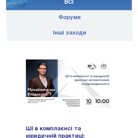
ВСІ
Форуми
Iншi заходи
ШІ в комплаєнсі та
юридичній практиці: