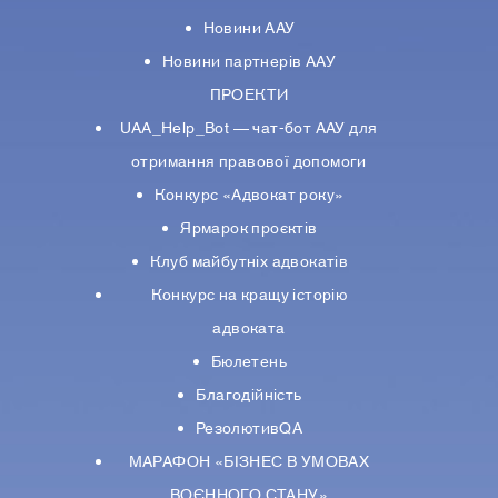
Новини ААУ
Новини партнерiв ААУ
ПРОЕКТИ
UAA_Help_Bot — чат-бот ААУ для
отримання правової допомоги
Конкурс «Адвокат року»
Ярмарок проєктів
Клуб майбутніх адвокатів
Конкурс на кращу історію
адвоката
Бюлетень
Благодійність
РезолютивQA
МАРАФОН «БІЗНЕС В УМОВАХ
ВОЄННОГО СТАНУ»