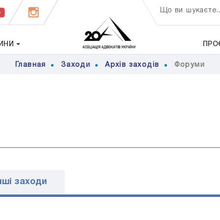
Що ви шукаєте..
ИНИ
ПРО
Главная
Заходи
Архів заходів
Форуми
ншi заходи