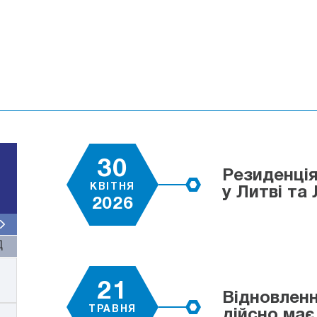
30
Резиденція
КВІТНЯ
у Литві та 
2026
Д
21
Відновленн
ТРАВНЯ
дійсно має