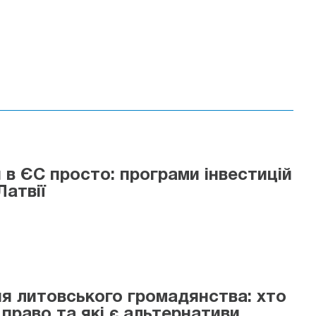
 в ЄС просто: програми інвестицій
Латвії
я литовського громадянства: хто
 право та які є альтернативи