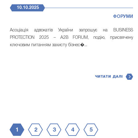
10.10.2025
ФОРУМИ
Асоціація адвокатів України запрошує на BUSINESS
PROTECTION 2025 – A2B FORUM, подію, присвячену
ключовим питанням захисту бізнес�...
ЧИТАТИ ДАЛІ
1
2
3
4
5