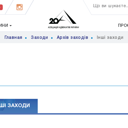
Що ви шукаєте..
ИНИ
ПРО
Главная
Заходи
Архів заходів
Iншi заходи
НШI ЗАХОДИ