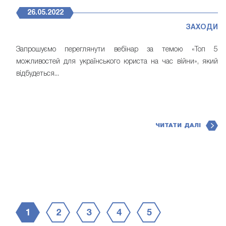
26.05.2022
ЗАХОДИ
Запрошуємо переглянути вебінар за темою «Топ 5
можливостей для українського юриста на час вiйни», який
відбудеться...
ЧИТАТИ ДАЛІ
1
2
3
4
5