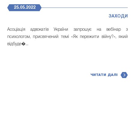
25.05.2022
ЗАХОДИ
Асоціація адвокатів України запрошує на вебінар з
психологом, присвячений темі «Як пережити війну?», який
відбуде�...
ЧИТАТИ ДАЛІ