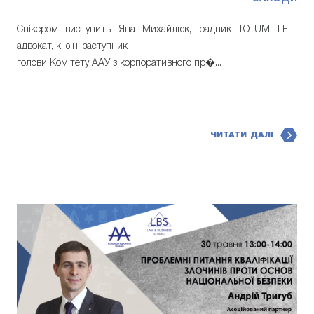
Спікером виступить Яна Михайлюк, радник TOTUM LF ,
адвокат, к.ю.н, заступник
голови Комітету ААУ з корпоративного пр�...
ЧИТАТИ ДАЛІ