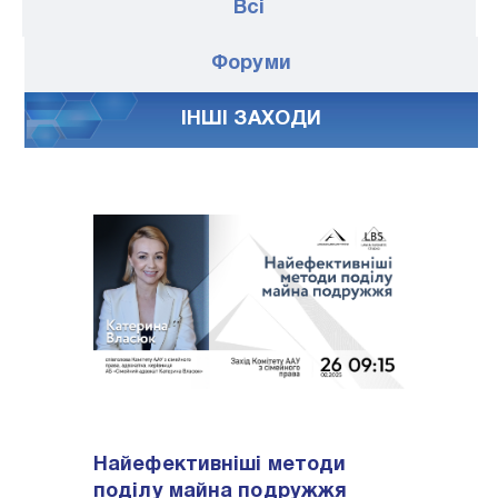
Всі
Форуми
IНШI ЗАХОДИ
Найефективніші методи
поділу майна подружжя