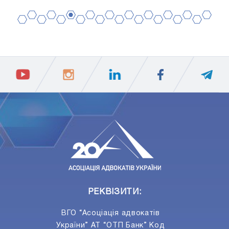
2
4
6
8
10
12
14
16
18
20
1
3
5
7
9
11
13
15
17
19
ПIДПИСАТИСЯ
Ваш e-mail
РЕКВІЗИТИ:
ВГО “Асоціація адвокатів
України” АТ “ОТП Банк” Код