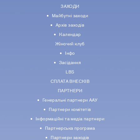
ЗАХОДИ
Майбутні заходи
Архів заходів
Календар
Жіночий клуб
Інфо
Засідання
LBS
СПЛАТА ВНЕСКІВ
ПАРТНЕРИ
Генеральні партнери ААУ
Партнери комiтетiв
Iнформацiйнi та медіа партнери
Партнерська програма
Партнери заходів