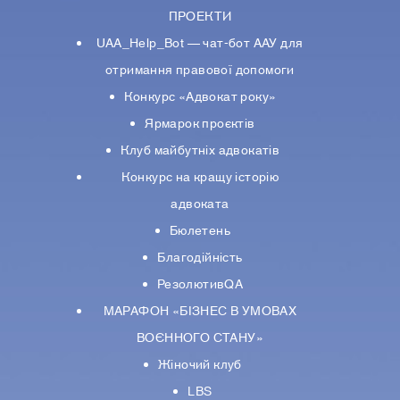
ПРОЕКТИ
UAA_Help_Bot — чат-бот ААУ для
отримання правової допомоги
Конкурс «Адвокат року»
Ярмарок проєктів
Клуб майбутніх адвокатів
Конкурс на кращу історію
адвоката
Бюлетень
Благодійність
РезолютивQA
МАРАФОН «БІЗНЕС В УМОВАХ
ВОЄННОГО СТАНУ»
Жіночий клуб
LBS