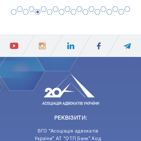
2
4
6
8
10
12
14
16
18
20
1
3
5
7
9
11
13
15
17
19
ПIДПИСАТИСЯ
Ваш e-mail
РЕКВІЗИТИ:
ВГО “Асоціація адвокатів
України” АТ “ОТП Банк” Код