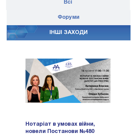
Всі
Форуми
IНШI ЗАХОДИ
Нотаріат в умовах війни,
новели Постанови №480