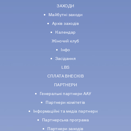
ЗАХОДИ
Майбутні заходи
Архів заходів
Календар
Жіночий клуб
Інфо
Засідання
LBS
СПЛАТА ВНЕСКІВ
ПАРТНЕРИ
Генеральні партнери ААУ
Партнери комiтетiв
Iнформацiйнi та медіа партнери
Партнерська програма
Партнери заходів