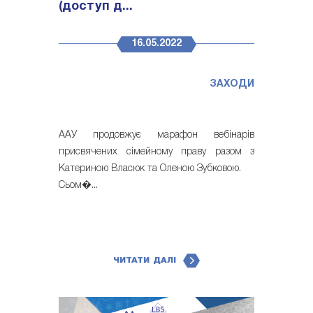
(доступ д...
16.05.2022
ЗАХОДИ
ААУ продовжує марафон вебінарів
присвячених сімейному праву разом з
Катериною Власюк та Оленою Зубковою.
Сьом�...
ЧИТАТИ ДАЛІ