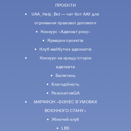
ПРОЕКТИ
UAA_Help_Bot — чат-бот ААУ для
отримання правової допомоги
Конкурс «Адвокат року»
Ярмарок проєктів
Клуб майбутніх адвокатів
Конкурс на кращу історію
адвоката
Бюлетень
Благодійність
РезолютивQA
МАРАФОН «БІЗНЕС В УМОВАХ
ВОЄННОГО СТАНУ»
Жіночий клуб
LBS