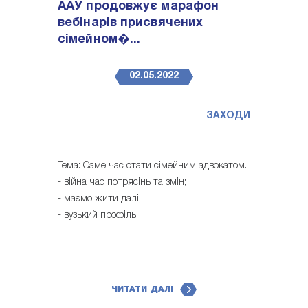
ААУ продовжує марафон
вебінарів присвячених
сімейном�...
02.05.2022
ЗАХОДИ
Тема: Саме час стати сімейним адвокатом.
- війна час потрясінь та змін;
- маємо жити далі;
- вузький профіль ...
ЧИТАТИ ДАЛІ