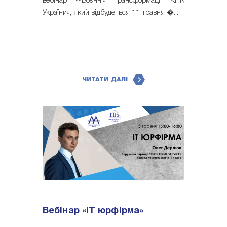
вебінар ««Воєнні» трансформації КПК
України», який відбудеться 11 травня �...
ЧИТАТИ ДАЛІ
Вебінар «IT юрфірма»