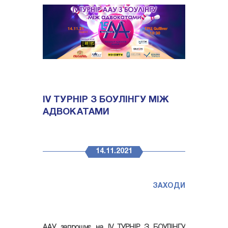
ІV ТУРНІР З БОУЛІНГУ МІЖ
АДВОКАТАМИ
14.11.2021
ЗАХОДИ
ААУ запрошує на ІV ТУРНІР З БОУЛІНГУ