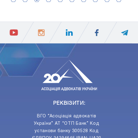
2
4
6
8
10
12
14
16
18
20
1
3
5
7
9
11
13
15
17
19
ПIДПИСАТИСЯ
Ваш e-mail
РЕКВІЗИТИ:
ВГО “Асоціація адвокатів
України” АТ “ОТП Банк” Код
установи банку 300528 Код