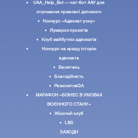
UAA_Help_Bot — чат-бот ААУ для
отримання правової допомоги
Конкурс «Адвокат року»
Ярмарок проєктів
Клуб майбутніх адвокатів
Конкурс на кращу історію
адвоката
Бюлетень
Благодійність
РезолютивQA
МАРАФОН «БІЗНЕС В УМОВАХ
ВОЄННОГО СТАНУ»
Жіночий клуб
LBS
ЗАХОДИ