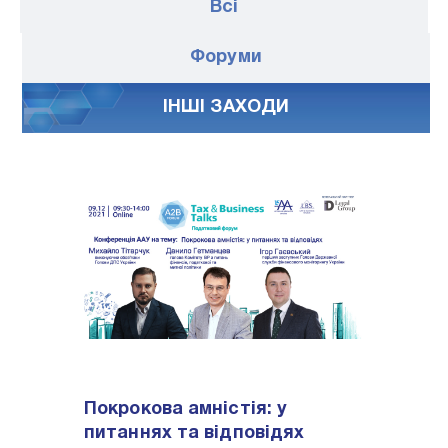
Всі
Форуми
IНШI ЗАХОДИ
Покрокова амністія: у
питаннях та відповідях