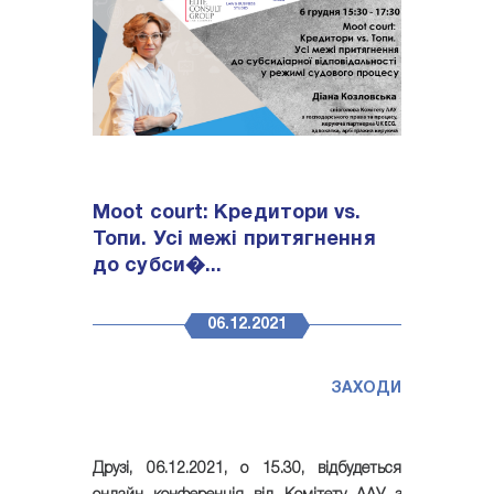
Moot court: Кредитори vs.
Топи. Усі межі притягнення
до субси�...
06.12.2021
ЗАХОДИ
Друзі,
06.12.2021
, о
15.30
, відбудеться