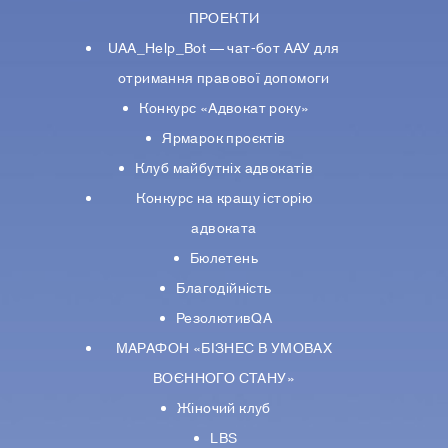
ПРОЕКТИ
UAA_Help_Bot — чат-бот ААУ для
отримання правової допомоги
Конкурс «Адвокат року»
Ярмарок проєктів
Клуб майбутніх адвокатів
Конкурс на кращу історію
адвоката
Бюлетень
Благодійність
РезолютивQA
МАРАФОН «БІЗНЕС В УМОВАХ
ВОЄННОГО СТАНУ»
Жіночий клуб
LBS