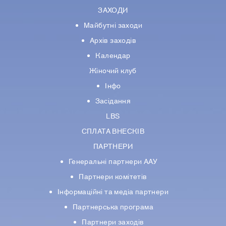
ЗАХОДИ
Майбутні заходи
Архів заходів
Календар
Жіночий клуб
Інфо
Засідання
LBS
СПЛАТА ВНЕСКІВ
ПАРТНЕРИ
Генеральні партнери ААУ
Партнери комiтетiв
Iнформацiйнi та медіа партнери
Партнерська програма
Партнери заходів