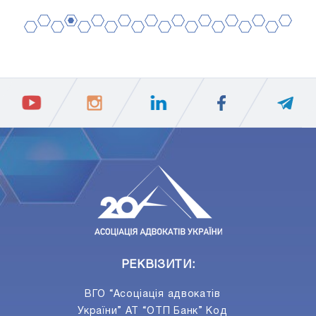
2
4
6
8
10
12
14
16
18
20
1
3
5
7
9
11
13
15
17
19
ПIДПИСАТИСЯ
Ваш e-mail
РЕКВІЗИТИ:
ВГО “Асоціація адвокатів
України” АТ “ОТП Банк” Код