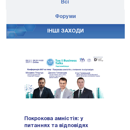
Всі
Форуми
IНШI ЗАХОДИ
Покрокова амністія: у
питаннях та відповідях