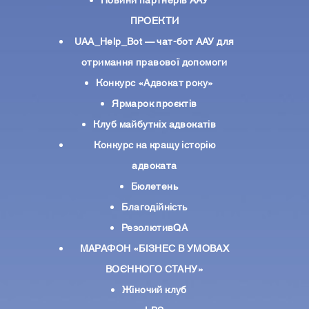
Новини партнерiв ААУ
ПРОЕКТИ
UAA_Help_Bot — чат-бот ААУ для
отримання правової допомоги
Конкурс «Адвокат року»
Ярмарок проєктів
Клуб майбутніх адвокатів
Конкурс на кращу історію
адвоката
Бюлетень
Благодійність
РезолютивQA
МАРАФОН «БІЗНЕС В УМОВАХ
ВОЄННОГО СТАНУ»
Жіночий клуб