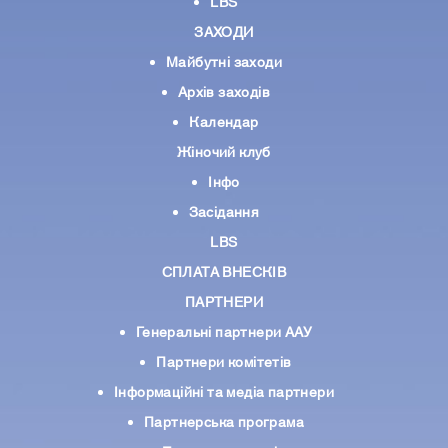
LBS
ЗАХОДИ
Майбутні заходи
Архів заходів
Календар
Жіночий клуб
Інфо
Засідання
LBS
СПЛАТА ВНЕСКІВ
ПАРТНЕРИ
Генеральні партнери ААУ
Партнери комiтетiв
Iнформацiйнi та медіа партнери
Партнерська програма