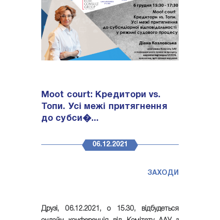
Moot court: Кредитори vs.
Топи. Усі межі притягнення
до субси�...
06.12.2021
ЗАХОДИ
Друзі,
06.12.2021
, о
15.30
, відбудеться