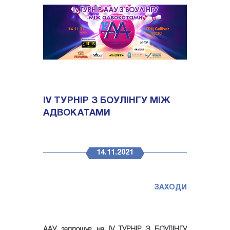
ІV ТУРНІР З БОУЛІНГУ МІЖ
АДВОКАТАМИ
14.11.2021
ЗАХОДИ
ААУ запрошує на ІV ТУРНІР З БОУЛІНГУ