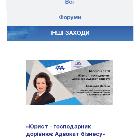
Всі
Форуми
IНШI ЗАХОДИ
«Юрист - господарник
дорівнює Адвокат бізнесу»