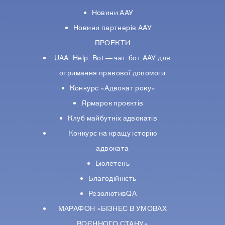
Новини ААУ
Новини партнерiв ААУ
ПРОЕКТИ
UAA_Help_Bot — чат-бот ААУ для
отримання правової допомоги
Конкурс «Адвокат року»
Ярмарок проєктів
Клуб майбутніх адвокатів
Конкурс на кращу історію
адвоката
Бюлетень
Благодійність
РезолютивQA
МАРАФОН «БІЗНЕС В УМОВАХ
ВОЄННОГО СТАНУ»