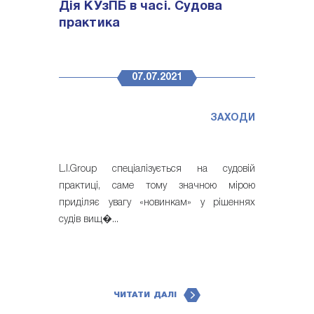
Дія КУзПБ в часі. Судова
практика
07.07.2021
ЗАХОДИ
L.I.Group спеціалізується на судовій
практиці, саме тому значною мірою
приділяє увагу «новинкам» у рішеннях
судів вищ�...
ЧИТАТИ ДАЛІ