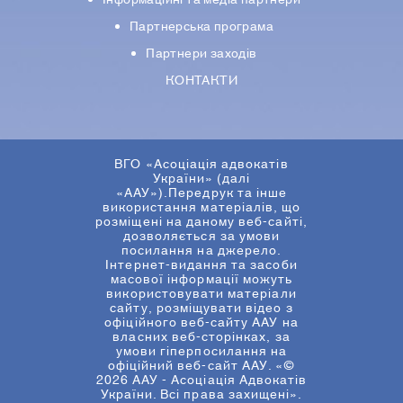
Iнформацiйнi та медіа партнери
Партнерська програма
Партнери заходів
КОНТАКТИ
ВГО «Асоціація адвокатів
України» (далі
«ААУ»).Передрук та інше
використання матеріалів, що
розміщені на даному веб-сайті,
дозволяється за умови
посилання на джерело.
Інтернет-видання та засоби
масової інформації можуть
використовувати матеріали
сайту, розміщувати відео з
офіційного веб-сайту ААУ на
власних веб-сторінках, за
умови гіперпосилання на
офіційний веб-сайт ААУ. «©
2026 ААУ - Асоціація Адвокатів
України. Всі права захищені».