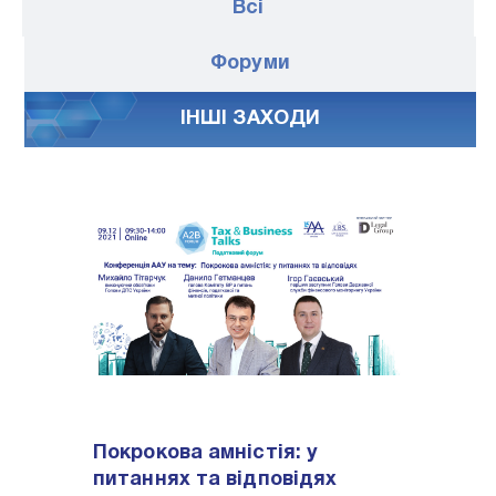
Всі
Форуми
IНШI ЗАХОДИ
Покрокова амністія: у
питаннях та відповідях