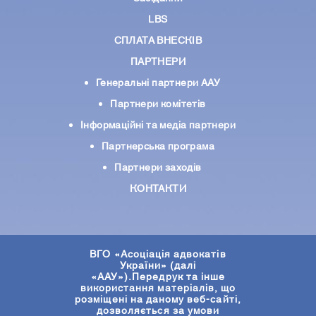
LBS
СПЛАТА ВНЕСКІВ
ПАРТНЕРИ
Генеральні партнери ААУ
Партнери комiтетiв
Iнформацiйнi та медіа партнери
Партнерська програма
Партнери заходів
КОНТАКТИ
ВГО «Асоціація адвокатів
України» (далі
«ААУ»).Передрук та інше
використання матеріалів, що
розміщені на даному веб-сайті,
дозволяється за умови