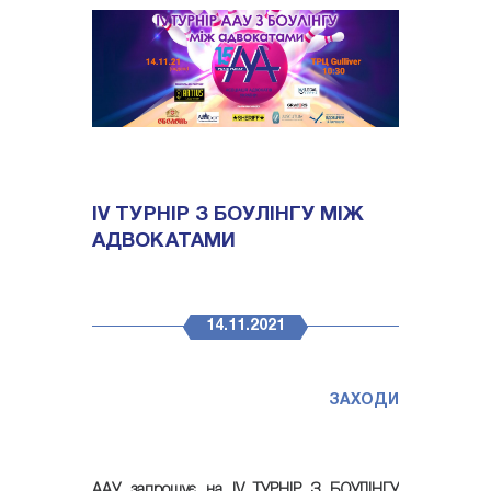
ІV ТУРНІР З БОУЛІНГУ МІЖ
АДВОКАТАМИ
14.11.2021
ЗАХОДИ
ААУ запрошує на ІV ТУРНІР З БОУЛІНГУ