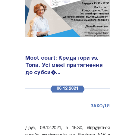
Moot court: Кредитори vs.
Топи. Усі межі притягнення
до субси�...
06.12.2021
ЗАХОДИ
Друзі,
06.12.2021
, о
15.30
, відбудеться