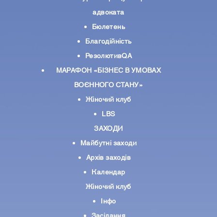
адвоката
Бюлетень
Благодійність
РезолютивQA
МАРАФОН «БІЗНЕС В УМОВАХ
ВОЄННОГО СТАНУ»
Жіночий клуб
LBS
ЗАХОДИ
Майбутні заходи
Архів заходів
Календар
Жіночий клуб
Інфо
Засідання