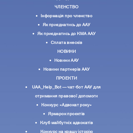
ЧЛЕНСТВО
Інформація про членство
Як приєднатись до ААУ
Як приєднатись до КМА ААУ
Сплата внесків
НОВИНИ
Новини ААУ
Новини партнерiв ААУ
ПРОЕКТИ
UAA_Help_Bot — чат-бот ААУ для
отримання правової допомоги
Конкурс «Адвокат року»
Ярмарок проєктів
Клуб майбутніх адвокатів
Конкурс на кращу історію