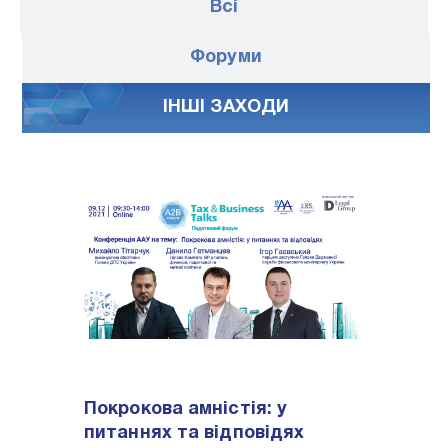
Всі
Форуми
IНШI ЗАХОДИ
Покрокова амністія: у
питаннях та відповідях