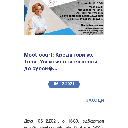
Moot court: Кредитори vs.
Топи. Усі межі притягнення
до субси�...
06.12.2021
ЗАХОДИ
Друзі,
06.12.2021
, о
15.30
, відбудеться