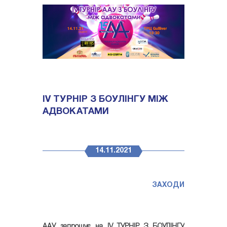
ІV ТУРНІР З БОУЛІНГУ МІЖ
АДВОКАТАМИ
14.11.2021
ЗАХОДИ
ААУ запрошує на ІV ТУРНІР З БОУЛІНГУ