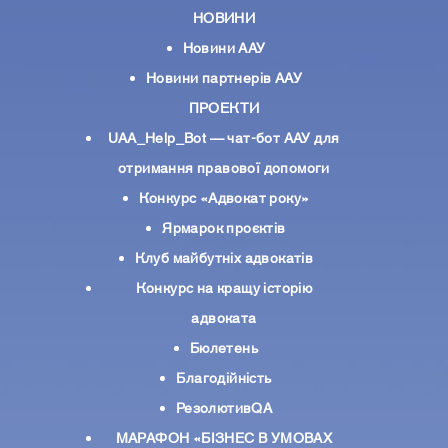
НОВИНИ
Новини ААУ
Новини партнерiв ААУ
ПРОЕКТИ
UAA_Help_Bot — чат-бот ААУ для
отримання правової допомоги
Конкурс «Адвокат року»
Ярмарок проєктів
Клуб майбутніх адвокатів
Конкурс на кращу історію
адвоката
Бюлетень
Благодійність
РезолютивQA
МАРАФОН «БІЗНЕС В УМОВАХ