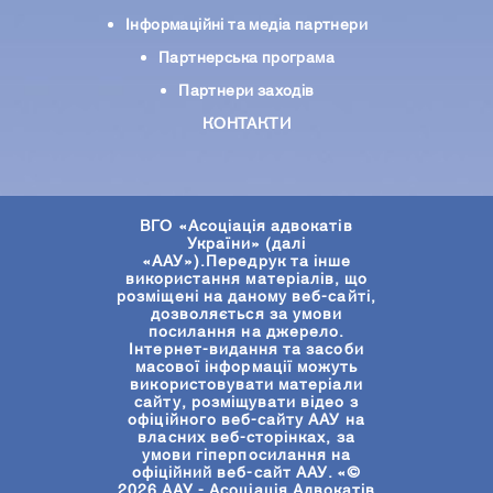
Iнформацiйнi та медіа партнери
Партнерська програма
Партнери заходів
КОНТАКТИ
ВГО «Асоціація адвокатів
України» (далі
«ААУ»).Передрук та інше
використання матеріалів, що
розміщені на даному веб-сайті,
дозволяється за умови
посилання на джерело.
Інтернет-видання та засоби
масової інформації можуть
використовувати матеріали
сайту, розміщувати відео з
офіційного веб-сайту ААУ на
власних веб-сторінках, за
умови гіперпосилання на
офіційний веб-сайт ААУ. «©
2026 ААУ - Асоціація Адвокатів