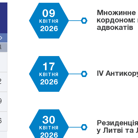
09
Множинне г
кордоном: н
КВІТНЯ
адвокатів
2026
Д
17
IV Антикор
КВІТНЯ
2
2026
9
30
6
Резиденція
КВІТНЯ
у Литві та 
2026