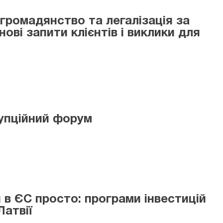
ромадянство та легалізація за
ові запити клієнтів і виклики для
упційний форум
 в ЄС просто: програми інвестицій
Латвії