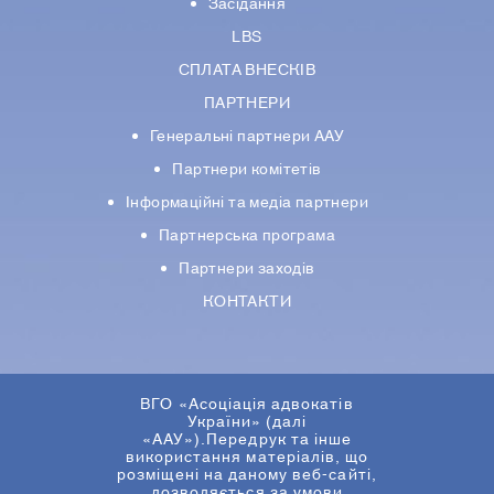
Засідання
LBS
СПЛАТА ВНЕСКІВ
ПАРТНЕРИ
Генеральні партнери ААУ
Партнери комiтетiв
Iнформацiйнi та медіа партнери
Партнерська програма
Партнери заходів
КОНТАКТИ
ВГО «Асоціація адвокатів
України» (далі
«ААУ»).Передрук та інше
використання матеріалів, що
розміщені на даному веб-сайті,
дозволяється за умови