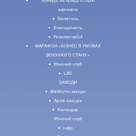
Конкурс на кращу історію
адвоката
Бюлетень
Благодійність
РезолютивQA
МАРАФОН «БІЗНЕС В УМОВАХ
ВОЄННОГО СТАНУ»
Жіночий клуб
LBS
ЗАХОДИ
Майбутні заходи
Архів заходів
Календар
Жіночий клуб
Інфо