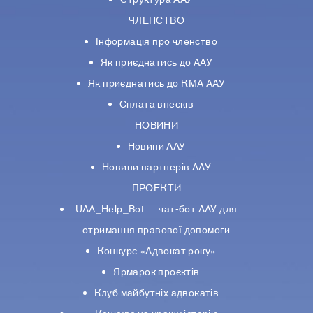
ЧЛЕНСТВО
Інформація про членство
Як приєднатись до ААУ
Як приєднатись до КМА ААУ
Сплата внесків
НОВИНИ
Новини ААУ
Новини партнерiв ААУ
ПРОЕКТИ
UAA_Help_Bot — чат-бот ААУ для
отримання правової допомоги
Конкурс «Адвокат року»
Ярмарок проєктів
Клуб майбутніх адвокатів