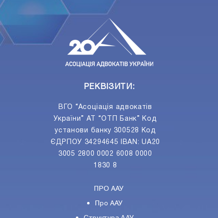
ПIДПИСАТИСЯ
Ваш e-mail
РЕКВІЗИТИ:
ВГО “Асоціація адвокатів
України” АТ “ОТП Банк” Код
установи банку 300528 Код
ЄДРПОУ 34294645 IBAN: UA20
3005 2800 0002 6008 0000
1830 8
ПРО ААУ
Про ААУ
Структура ААУ