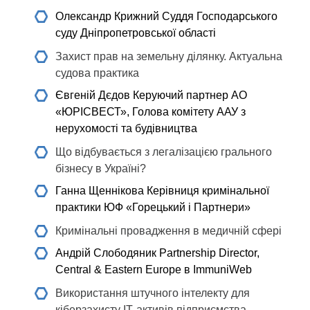
Олександр Крижний
Суддя Господарського
суду Дніпропетровської області
Захист прав на земельну ділянку. Актуальна
судова практика
Євгеній Дєдов
Керуючий партнер АО
«ЮРІСВЕСТ», Голова комітету ААУ з
нерухомості та будівництва
Що відбувається з легалізацією грального
бізнесу в Україні?
Ганна Щеннікова
Керівниця кримінальної
практики ЮФ «Горецький і Партнери»
Кримінальні провадження в медичній сфері
Андрій Слободяник
Partnership Director,
Central & Eastern Europe в ImmuniWeb
Використання штучного інтелекту для
кіберзахисту ІТ-активів підприємства