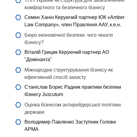
ТПП України як структура для забезпечення
комфортного та безпечного бізнесу
Семен Ханін
Керуючий партнер ЮК «Amber
Law Company», член Правління ААУ, к.е.н.
Бюро економічної безпеки: чого чекати
бізнесу?
Віталій Грицик
Керуючий партнер АО
"Домінанта"
Міжнародне структурування бізнесу як
ефективний спосіб захисту
Станіслав Борис
Радник практики безпеки
бізнесу Juscutum
Оцінка бізнесом антирейдерської політики
держави
Володимир Павленко
Заступник Голови
АРМА