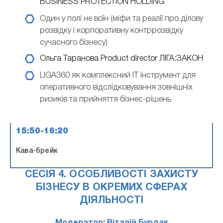
BUSINESS PROTECTION HOLDING
Один у полі не воїн (міфи та реалії про ділову
розвідку і корпоративну контррозвідку
сучасного бізнесу)
Ольга Таранова
Product director ЛІГА:ЗАКОН
LIGA360 як комплексний IT інструмент для
оперативного відслідковування зовнішніх
ризиків та прийняття бізнес-рішень
15:50-16:20
Кава-брейк
СЕСІЯ 4. ОСОБЛИВОСТІ ЗАХИСТУ
БІЗНЕСУ В ОКРЕМИХ СФЕРАХ
ДІЯЛЬНОСТІ