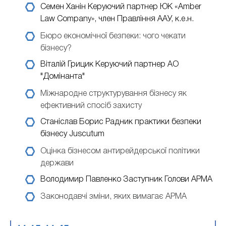
Семен Ханін
Керуючий партнер ЮК «Amber
Law Company», член Правління ААУ, к.е.н.
Бюро економічної безпеки: чого чекати
бізнесу?
Віталій Грицик
Керуючий партнер АО
"Домінанта"
Міжнародне структурування бізнесу як
ефективний спосіб захисту
Станіслав Борис
Радник практики безпеки
бізнесу Juscutum
Оцінка бізнесом антирейдерської політики
держави
Володимир Павленко
Заступник Голови АРМА
Законодавчі зміни, яких вимагає АРМА