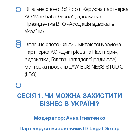
Вітальне слово Зої Ярош
Керуюча партнерка
АО "Marshaller Group" , адвокатка,
Президентка ВГО «Асоціація адвокатів
України»
Вітальне слово Ольги Дмитрієвої
Керуюча
партнерка АО «Дмитрієва та Партнери»,
адвокатка, Голова наглядової ради ААУ,
менторка проєктів LAW BUSINESS STUDIO
(LBS)
СЕСІЯ 1. ЧИ МОЖНА ЗАХИСТИТИ
БІЗНЕС В УКРАЇНІ?
Модератор: Анна Ігнатенко
Партнер, співзасновник ID Legal Group