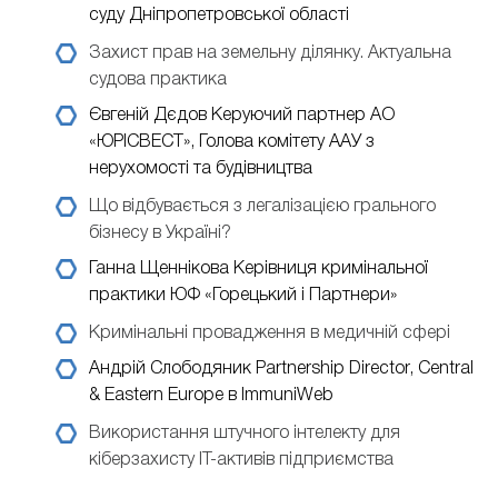
суду Дніпропетровської області
Захист прав на земельну ділянку. Актуальна
судова практика
Євгеній Дєдов
Керуючий партнер АО
«ЮРІСВЕСТ», Голова комітету ААУ з
нерухомості та будівництва
Що відбувається з легалізацією грального
бізнесу в Україні?
Ганна Щеннікова
Керівниця кримінальної
практики ЮФ «Горецький і Партнери»
Кримінальні провадження в медичній сфері
Андрій Слободяник
Partnership Director, Central
& Eastern Europe в ImmuniWeb
Використання штучного інтелекту для
кіберзахисту ІТ-активів підприємства