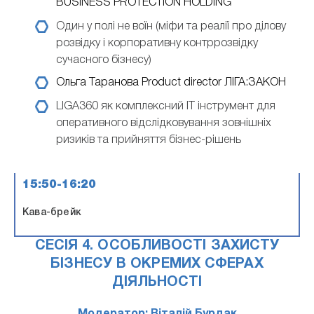
BUSINESS PROTECTION HOLDING
Один у полі не воїн (міфи та реалії про ділову
розвідку і корпоративну контррозвідку
сучасного бізнесу)
Ольга Таранова
Product director ЛІГА:ЗАКОН
LIGA360 як комплексний IT інструмент для
оперативного відслідковування зовнішніх
ризиків та прийняття бізнес-рішень
15:50-16:20
Кава-брейк
СЕСІЯ 4. ОСОБЛИВОСТІ ЗАХИСТУ
БІЗНЕСУ В ОКРЕМИХ СФЕРАХ
ДІЯЛЬНОСТІ