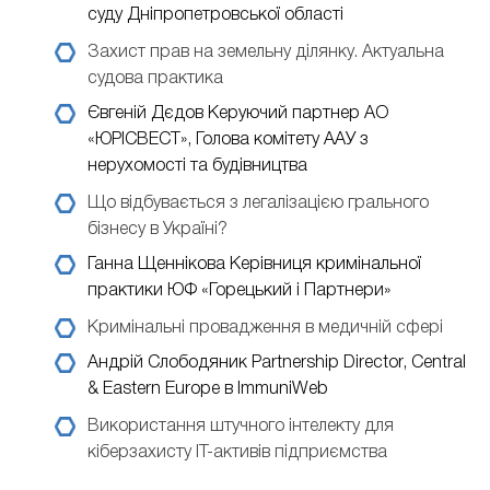
суду Дніпропетровської області
Захист прав на земельну ділянку. Актуальна
судова практика
Євгеній Дєдов
Керуючий партнер АО
«ЮРІСВЕСТ», Голова комітету ААУ з
нерухомості та будівництва
Що відбувається з легалізацією грального
бізнесу в Україні?
Ганна Щеннікова
Керівниця кримінальної
практики ЮФ «Горецький і Партнери»
Кримінальні провадження в медичній сфері
Андрій Слободяник
Partnership Director, Central
& Eastern Europe в ImmuniWeb
Використання штучного інтелекту для
кіберзахисту ІТ-активів підприємства