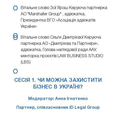
Вітальне слово Зої Ярош
Керуюча партнерка
АО "Marshaller Group" , адвокатка,
Президентка ВГО «Асоціація адвокатів
України»
Вітальне слово Ольги Дмитрієвої
Керуюча
партнерка АО «Дмитрієва та Партнери»,
адвокатка, Голова наглядової ради ААУ,
менторка проєктів LAW BUSINESS STUDIO
(LBS)
СЕСІЯ 1. ЧИ МОЖНА ЗАХИСТИТИ
БІЗНЕС В УКРАЇНІ?
Модератор: Анна Ігнатенко
Партнер, співзасновник ID Legal Group