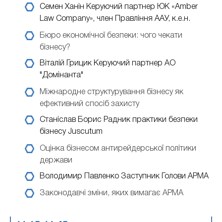
Семен Ханін
Керуючий партнер ЮК «Amber
Law Company», член Правління ААУ, к.е.н.
Бюро економічної безпеки: чого чекати
бізнесу?
Віталій Грицик
Керуючий партнер АО
"Домінанта"
Міжнародне структурування бізнесу як
ефективний спосіб захисту
Станіслав Борис
Радник практики безпеки
бізнесу Juscutum
Оцінка бізнесом антирейдерської політики
держави
Володимир Павленко
Заступник Голови АРМА
Законодавчі зміни, яких вимагає АРМА