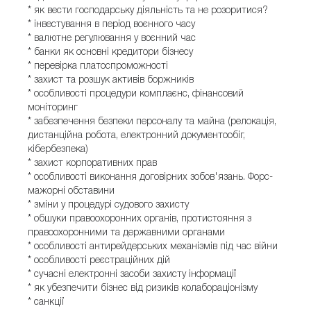
* як вести господарську діяльність та не розоритися?
* інвестування в період воєнного часу
* валютне регулювання у воєнний час
* банки як основні кредитори бізнесу
* перевірка платоспроможності
* захист та розшук активів боржників
* особливості процедури комплаєнс, фінансовий
моніторинг
* забезпечення безпеки персоналу та майна (релокація,
дистанційна робота, електронний документообіг,
кібербезпека)
* захист корпоративних прав
* особливості виконання договірних зобов'язань. Форс-
мажорні обставини
* зміни у процедурі судового захисту
* обшуки правоохоронних органів, протистояння з
правоохоронними та державними органами
* особливості антирейдерських механізмів під час війни
* особливості реєстраційних дій
* сучасні електронні засоби захисту інформації
* як убезпечити бізнес від ризиків колабораціонізму
* санкції