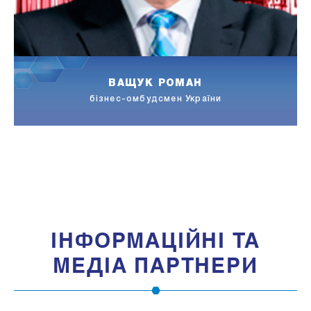
ВАЩУК РОМАН
бізнес-омбудсмен України
IНФОРМАЦIЙНI ТА
МЕДIА ПАРТНЕРИ