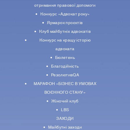
отримання правової допомоги
Конкурс «Адвокат року»
Ярмарок проєктів
Клуб майбутніх адвокатів
Конкурс на кращу історію
адвоката
Бюлетень
Благодійність
РезолютивQA
МАРАФОН «БІЗНЕС В УМОВАХ
ВОЄННОГО СТАНУ»
Жіночий клуб
LBS
ЗАХОДИ
Майбутні заходи