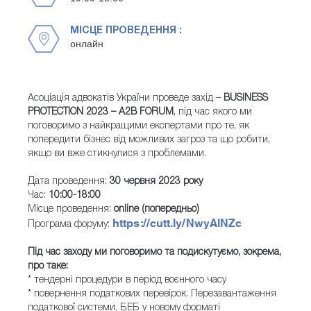
МІСЦЕ ПРОВЕДЕННЯ :
онлайн
Асоціація адвокатів України проведе захід –
BUSINESS
PROTECTION 2023 – A2B FORUM
, під час якого ми
поговоримо з найкращими експертами про те, як
попередити бізнес від можливих загроз та що робити,
якщо ви вже стикнулися з проблемами.
Дата проведення:
30 червня 2023 року
Час:
10:00-18:00
Місце проведення:
online (попередньо)
https://cutt.ly/NwyAlNZc
Програма форуму:
Під час заходу ми поговоримо та подискутуємо, зокрема,
про таке:
* тендерні процедури в період воєнного часу
* повернення податкових перевірок. Перезавантаження
податкової системи. БЕБ у новому форматі