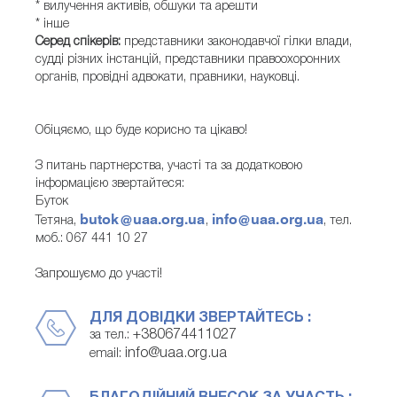
* вилучення активів, обшуки та арешти
* інше
Серед спікерів:
представники законодавчої гілки влади,
судді різних інстанцій, представники правоохоронних
органів, провідні адвокати, правники, науковці.
Обіцяємо, що буде корисно та цікаво!
З питань партнерства, участі та за додатковою
інформацією звертайтеся:
Буток
butok@uaa.org.ua
info@uaa.org.ua
Тетяна,
,
, тел.
моб.: 067 441 10 27
Запрошуємо до участі!
ДЛЯ ДОВІДКИ ЗВЕРТАЙТЕСЬ :
+380674411027
за тел.:
info@uaa.org.ua
email: