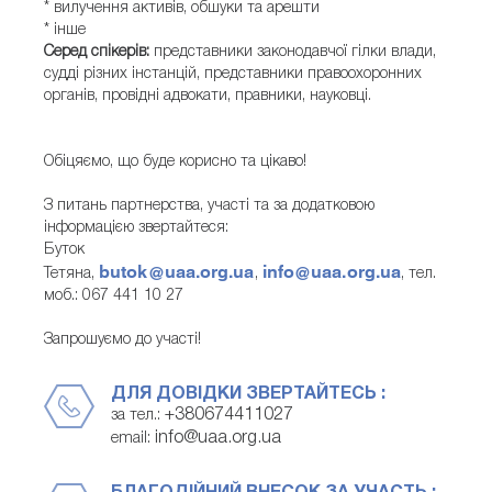
* вилучення активів, обшуки та арешти
* інше
Серед спікерів:
представники законодавчої гілки влади,
судді різних інстанцій, представники правоохоронних
органів, провідні адвокати, правники, науковці.
Обіцяємо, що буде корисно та цікаво!
З питань партнерства, участі та за додатковою
інформацією звертайтеся:
Буток
butok@uaa.org.ua
info@uaa.org.ua
Тетяна,
,
, тел.
моб.: 067 441 10 27
Запрошуємо до участі!
ДЛЯ ДОВІДКИ ЗВЕРТАЙТЕСЬ :
+380674411027
за тел.:
info@uaa.org.ua
email: