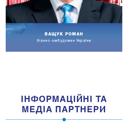
ВАЩУК РОМАН
бізнес-омбудсмен України
IНФОРМАЦIЙНI ТА
МЕДIА ПАРТНЕРИ