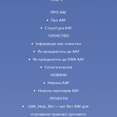
1830 8
ПРО ААУ
Про ААУ
Структура ААУ
ЧЛЕНСТВО
Інформація про членство
Як приєднатись до ААУ
Як приєднатись до КМА ААУ
Сплата внесків
НОВИНИ
Новини ААУ
Новини партнерiв ААУ
ПРОЕКТИ
UAA_Help_Bot — чат-бот ААУ для
отримання правової допомоги