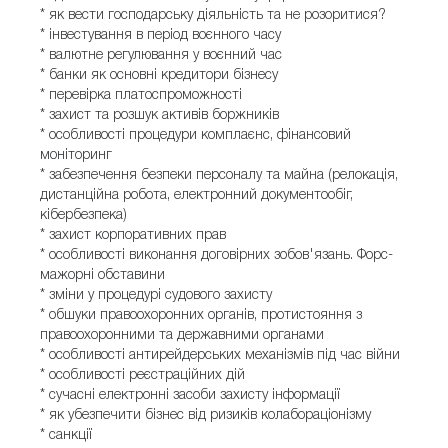
* як вести господарську діяльність та не розоритися?
* інвестування в період воєнного часу
* валютне регулювання у воєнний час
* банки як основні кредитори бізнесу
* перевірка платоспроможності
* захист та розшук активів боржників
* особливості процедури комплаєнс, фінансовий
моніторинг
* забезпечення безпеки персоналу та майна (релокація,
дистанційна робота, електронний документообіг,
кібербезпека)
* захист корпоративних прав
* особливості виконання договірних зобов'язань. Форс-
мажорні обставини
* зміни у процедурі судового захисту
* обшуки правоохоронних органів, протистояння з
правоохоронними та державними органами
* особливості антирейдерських механізмів під час війни
* особливості реєстраційних дій
* сучасні електронні засоби захисту інформації
* як убезпечити бізнес від ризиків колабораціонізму
* санкції