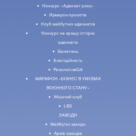
Конкурс «Адвокат року»
Ярмарок проєктів
Клуб майбутніх адвокатів
Конкурс на кращу історію
адвоката
Бюлетень
Благодійність
РезолютивQA
МАРАФОН «БІЗНЕС В УМОВАХ
ВОЄННОГО СТАНУ»
Жіночий клуб
LBS
ЗАХОДИ
Майбутні заходи
Архів заходів