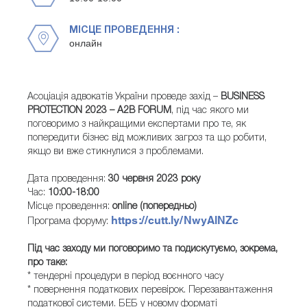
МІСЦЕ ПРОВЕДЕННЯ :
онлайн
Асоціація адвокатів України проведе захід –
BUSINESS
PROTECTION 2023 – A2B FORUM
, під час якого ми
поговоримо з найкращими експертами про те, як
попередити бізнес від можливих загроз та що робити,
якщо ви вже стикнулися з проблемами.
Дата проведення:
30 червня 2023 року
Час:
10:00-18:00
Місце проведення:
online (попередньо)
https://cutt.ly/NwyAlNZc
Програма форуму:
Під час заходу ми поговоримо та подискутуємо, зокрема,
про таке:
* тендерні процедури в період воєнного часу
* повернення податкових перевірок. Перезавантаження
податкової системи. БЕБ у новому форматі