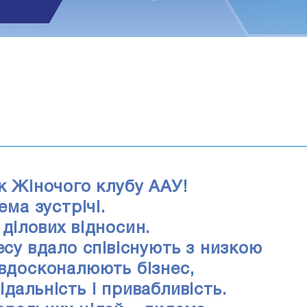
1
ск Жіночого клубу ААУ!
ема зустрічі.
ділових відносин.
есу вдало співіснують з низкою
 вдосконалюють бізнес,
дальність і привабливість.