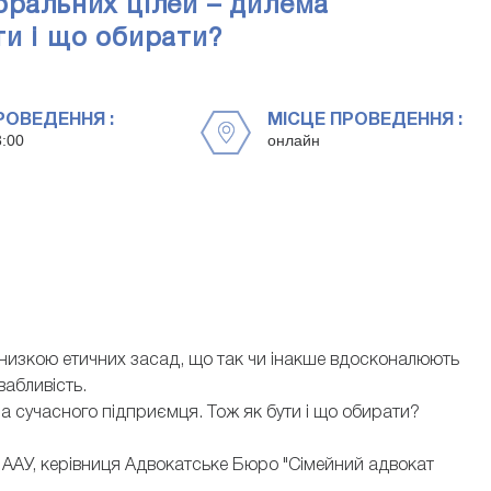
оральних цілей – дилема
ти і що обирати?
РОВЕДЕННЯ :
МІСЦЕ ПРОВЕДЕННЯ :
3:00
онлайн
 з низкою етичних засад, що так чи інакше вдосконалюють
вабливість.
а сучасного підприємця. Тож як бути і що обирати?
у ААУ, керівниця Адвокатське Бюро "Сімейний адвокат