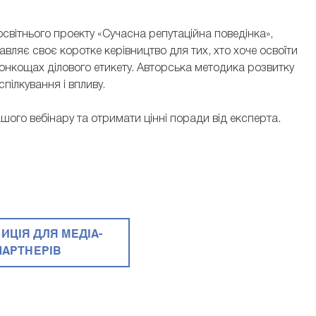
світнього проекту «Сучасна репутаційна поведінка»,
тавляє своє коротке керівництво для тих, хто хоче освоїти
 тонкощах ділового етикету. Авторська методика розвитку
пілкування і впливу.
шого вебінару та отримати цінні поради від експерта.
ИЦІЯ ДЛЯ МЕДІА-
ПАРТНЕРІВ