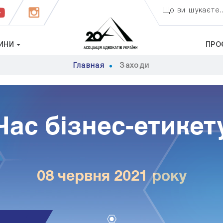
Що ви шукаєте..
ИНИ
ПРО
Главная
Заходи
Час бізнес-етикет
08 червня 2021 року