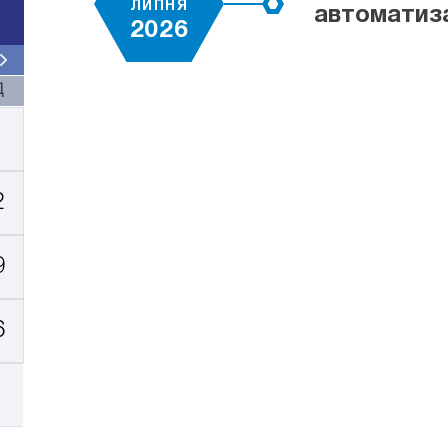
ЛИПНЯ
автоматиза
2026
Д
2
9
6