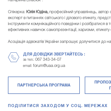
Катерина Власюк".
Спікерка:
Юлія Юдіна,
професійний управлінець, автор о
експерт в питаннях світського і ділового етикету, предс
інструменти комунікаційного поведінки і розібратися в
ефективних навичок самопрезентації, харизми, етикету с
Асоціація адвокатів України запрошує долучитися до на
ДЛЯ ДОВІДКИ ЗВЕРТАЙТЕСЬ :
067 343-34-07
за тел.:
forum@uaa.org.ua
email:
ПРОПОЗ
ПАРТНЕРСЬКА ПРОГРАМА
ПОДІЛИТИСЯ ЗАХОДОМ У СОЦ. МЕРЕЖАХ