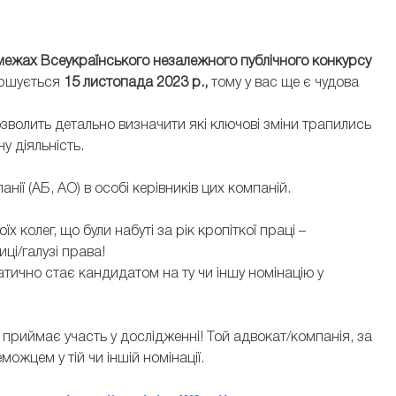
 межах Всеукраїнського незалежного публічного конкурсу
вершується
15 листопада 2023 р.,
тому у вас ще є чудова
зволить детально визначити які ключові зміни трапились
у діяльність.
ії (АБ, АО) в особі керівників цих компаній.
 колег, що були набуті за рік кропіткої праці –
иці/галузі права!
ично стає кандидатом на ту чи іншу номінацію у
о приймає участь у дослідженні! Той адвокат/компанія, за
можцем у тій чи іншій номінації.