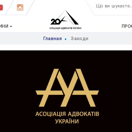
Що ви шукаєте..
ИНИ
ПРО
Главная
Заходи