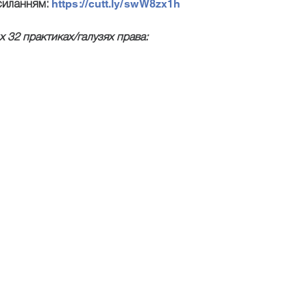
https://cutt.ly/swW8zx1h
силанням:
х 32 практиках/галузях права: