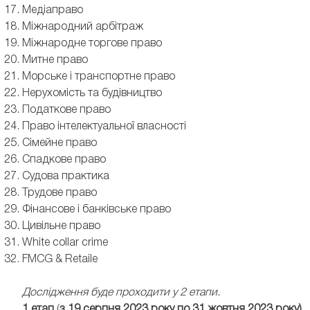
Медіаправо
Міжнародний арбітраж
Міжнародне торгове право
Митне право
Морське і транспортне право
Нерухомість та будівництво
Податкове право
Право інтелектуальної власності
Сімейне право
Спадкове право
Судова практика
Трудове право
Фінансове і банківське право
Цивільне право
White collar crime
FMCG & Retaile
Дослідження буде проходити у 2 етапи.
1 етап
(
з 19 серпня 2023 року по 31 жовтня 2023 року)