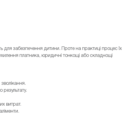
ть для забезпечення дитини. Проте на практиці процес їх
ухилення платника, юридичні тонкощі або складнощі
и зволікання.
о результату.
вих витрат.
 аліменти.