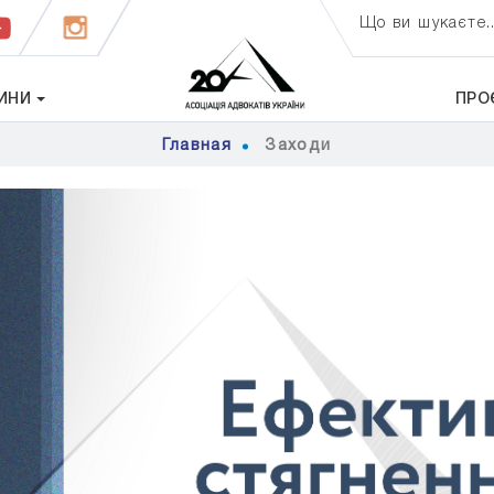
Що ви шукаєте..
ИНИ
ПРО
Главная
Заходи