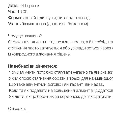
Дата:
24 березня
Час:
16:00
Формат:
онлайн-дискусія, питання-відповіді
Участь безкоштовна
(донати за бажанням)
Чому це важливо?
Отримання аліментів – це не лише право, а й необхідніс
стягнення часто затягується або ускладнюється через 
міжнародного виконання рішень.
На вебінарі ви дізнаєтеся:
Чому аліменти потрібно стягувати негайно та які ризик
Який спосіб стягнення обрати з трьох для найшвидшог
Що таке аліментний договір і які гарантії він надає.
Коли та як подавати на збільшення аліментів і додатко
Як діяти, якщо боржник за кордоном: де і як стягувати
Спікерка: