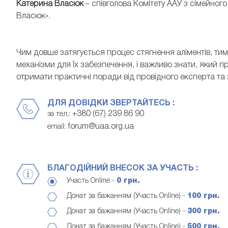
Катерина Власюк
– співголова Комітету ААУ з сімейно
Власюк».
Чим довше затягується процес стягнення аліментів, ти
механізми для їх забезпечення, і важливо знати, який 
отримати практичні поради від провідного експерта та
ДЛЯ ДОВІДКИ ЗВЕРТАЙТЕСЬ :
+380 (67) 239 86 90
за тел.:
forum@uaa.org.ua
email:
БЛАГОДІЙНИЙ ВНЕСОК ЗА УЧАСТЬ :
Участь Online -
0 грн.
Донат за бажанням (Участь Online) -
100 грн.
Донат за бажанням (Участь Online) -
300 грн.
Донат за бажанням (Участь Online) -
500 грн.